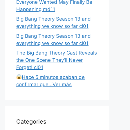
Everyone Wanted May Finally Be
Happening md11
Big Bang Theory Season 13 and
everything we know so far cl01
Big Bang Theory Season 13 and
everything we know so far cl01
The Big Bang Theory Cast Reveals
the One Scene They’ll Never
Forget! cl01
Hace 5 minutos acaban de
confirmar que…Ver más
Categories