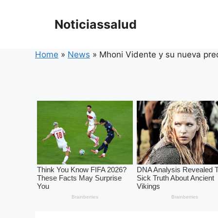
Skip
to
Noticiassalud
content
Home
»
News
»
Mhoni Vidente y su nueva pr