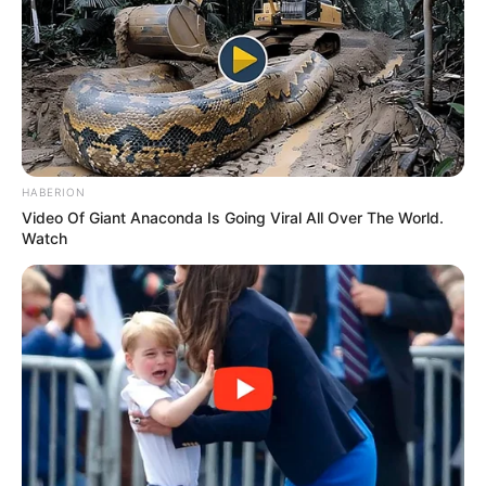
HABERION
Video Of Giant Anaconda Is Going Viral All Over The World.
Watch
Combinar Vaselina (vaselina) con jugo de limón
puede sonar extraño, pero esta simple mezcla
puede ofrecer sorprendentes beneficios para tu
piel. Aquí te contamos cómo se puede usar esta
combinación y por qué es tan efectiva:
1. Aclarador Natural de la Piel
Por qué Funciona: El jugo de limón es rico en