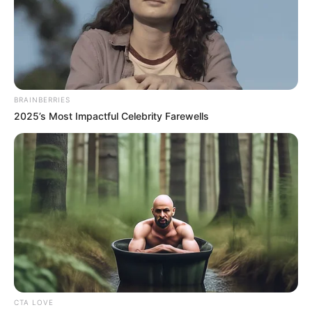
BRAINBERRIES
2025’s Most Impactful Celebrity Farewells
Mezcla una pequeña cantidad de vaselina con
jugo de limón.
Masajea la mezcla en las uñas y las cutículas.
Déjala actuar durante 15 a 20 minutos y luego
enjuaga.
El uso regular puede ayudar a fortalecer las
uñas y mantener las cutículas saludables.
5. Tratamiento para talones secos y agrietados
CTA LOVE