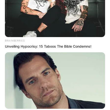
Combina partes iguales de vaselina y jugo de
limón.
Masajea la mezcla en las áreas ásperas y secas
antes de acostarte.
BRAINBERRIES
Cubre las áreas tratadas con calcetines o
Unveiling Hypocrisy: 15 Taboos The Bible Condemns!
guantes durante la noche para una hidratación
más profunda.
Enjuaga por la mañana para revelar una piel
más suave y tersa.
3. Tratamiento para labios agrietados
Por qué funciona: El jugo de limón puede
exfoliar suavemente las células cutáneas
muertas de los labios, mientras que la vaselina
humecta profundamente, dejando los labios
suaves e hidratados.