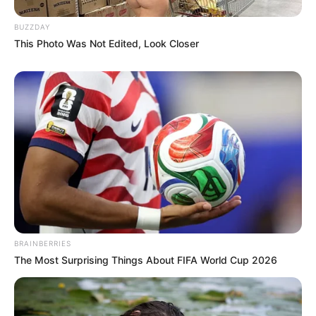
BUZZDAY
This Photo Was Not Edited, Look Closer
BRAINBERRIES
The Most Surprising Things About FIFA World Cup 2026
Cómo Usar:
Mezcla una pequeña cantidad de Vaselina con