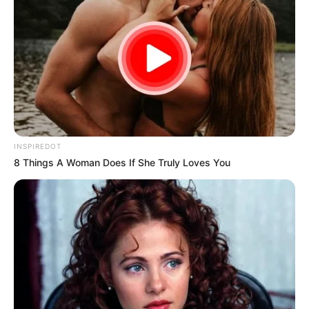
INSPIREDOT
8 Things A Woman Does If She Truly Loves You