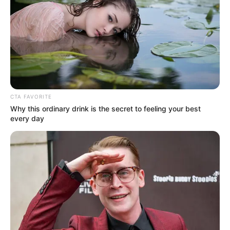
unas gotas de jugo de limón fresco.
Aplica la mezcla en las áreas donde quieras
reducir las manchas oscuras o aclarar tu piel,
como los codos, las rodillas o las áreas con
hiperpigmentación.
Déjala actuar durante 20-30 minutos, luego
enjuaga con agua tibia.
Utilice este tratamiento 2-3 veces por semana
CTA FAVORITE
para obtener mejores resultados.
Why this ordinary drink is the secret to feeling your best
every day