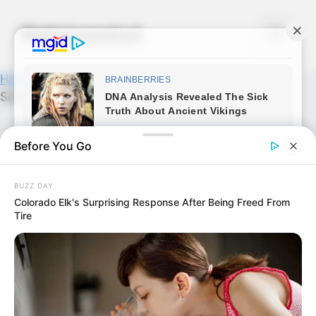
Skip
to
Noticiassalud
Menu
content
Home
»
Salud
»
Mezcla Vaselina con Limón y ¡Te
Sorprenderás!
Before You Go
BUZZ DAY
Colorado Elk's Surprising Response After Being Freed From
Tire