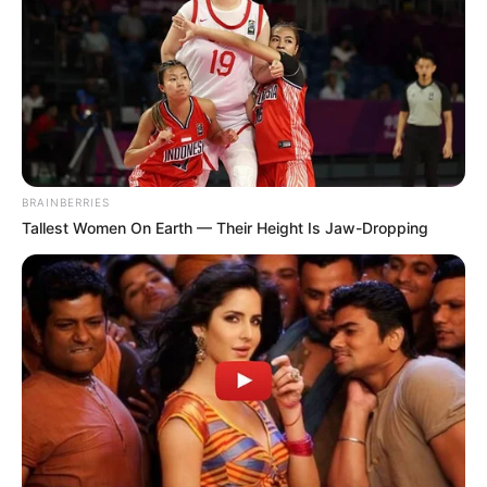
BRAINBERRIES
Tallest Women On Earth — Their Height Is Jaw-Dropping
2. Suaviza y alisa la piel áspera