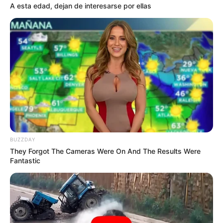
A esta edad, dejan de interesarse por ellas
11 March, 2025
by
admin
Mezcla Vaselina
con Limón y ¡Te
Sorprenderás!
BUZZDAY
They Forgot The Cameras Were On And The Results Were
Fantastic