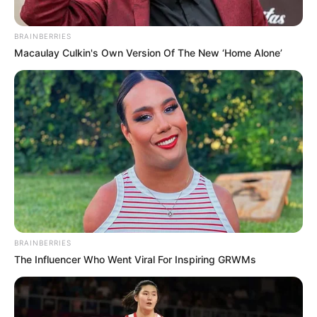
BRAINBERRIES
Macaulay Culkin's Own Version Of The New ‘Home Alone’
BRAINBERRIES
The Influencer Who Went Viral For Inspiring GRWMs