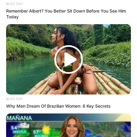
BUZZ DAY
Remember Albert? You Better Sit Down Before You See Him
Today
BUZZ DAY
Why Men Dream Of Brazilian Women: 6 Key Secrets