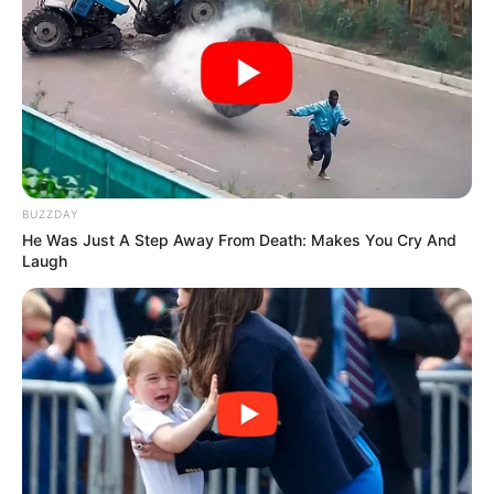
números de contacto de la familia.
Las autoridades locales aún no han ofrecido
detalles sobre el avance de la investigación, lo
que mantiene en vilo a sus seres queridos. La
madre del joven espera que su llamado
sensibilice a quienes puedan colaborar en la
búsqueda y que su hijo regrese a casa sano y
BUZZDAY
salvo.
He Was Just A Step Away From Death: Makes You Cry And
Laugh