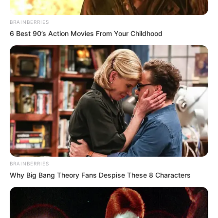
BRAINBERRIES
6 Best 90’s Action Movies From Your Childhood
BRAINBERRIES
Why Big Bang Theory Fans Despise These 8 Characters
Lo ultimo que envio
por whatsapp