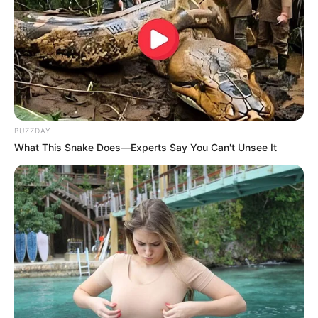
BUZZDAY
What This Snake Does—Experts Say You Can't Unsee It