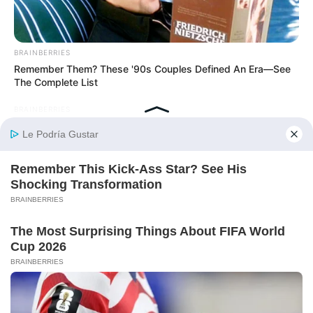
BRAINBERRIES
Remember Them? These '90s Couples Defined An Era—See
The Complete List
BRAINBERRIES
She Took Her Love For Horses To A Whole New Level
BRAINBERRIES