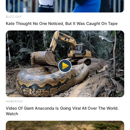
BUZZ DAY
Kate Thought No One Noticed, But It Was Caught On Tape
HABERION
Video Of Giant Anaconda Is Going Viral All Over The World.
Watch