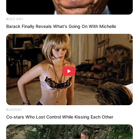
BUZZ DAY
Barack Finally Reveals What's Going On With Michelle
Al día siguiente de su desaparición, las
autoridades encontraron su vehículo, pero
hasta la fecha no han tenido ninguna señal de
su paradero. La incertidumbre y la angustia han
BUZZDAY
marcado estos días para su familia, que no
Co-stars Who Lost Control While Kissing Each Other
pierde la esperanza de encontrarlo con vida.