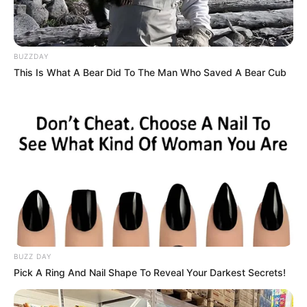
Según precisa la madre del
joven
desaparecido
, este le envió un mensaje
en el que afirmaba estar en peligro.
BUZZDAY
This Is What A Bear Did To The Man Who Saved A Bear Cub
BUZZ DAY
Pick A Ring And Nail Shape To Reveal Your Darkest Secrets!