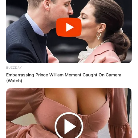
reaccionar
. Funcionarios del Departamento de
Defensa han expresado su preocupación por las
posibles aplicaciones militares de esta
tecnología.
BUZZDAY
Embarrassing Prince William Moment Caught On Camera
(Watch)
“El control del transporte rápido submarino
representa una ventaja estratégica
incalculable”, declaró un analista del Pentágono