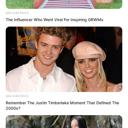
BRAINBERRIES
The Influencer Who Went Viral For Inspiring GRWMs
BRAINBERRIES
Remember The Justin Timberlake Moment That Defined The
2000s?