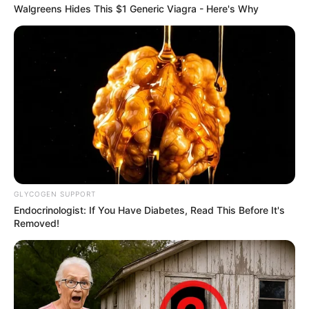
Walgreens Hides This $1 Generic Viagra - Here's Why
¿Viajar por el mar a
otra ciudad en
GLYCOGEN SUPPORT
minutos? Ya no es
Endocrinologist: If You Have Diabetes, Read This Before It's
Removed!
ciencia ficción
Inspirado en películas como
Black
Panther
,
Tenet
o incluso
Inception
, donde los