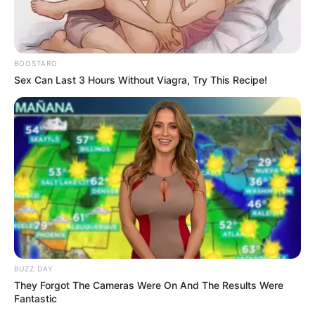
BOOSTARO
Sex Can Last 3 Hours Without Viagra, Try This Recipe!
BUZZ DAY
They Forgot The Cameras Were On And The Results Were
Fantastic