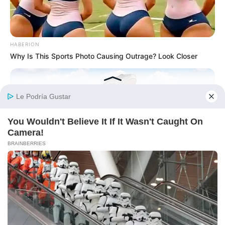
HABERION
Why Is This Sports Photo Causing Outrage? Look Closer
LIFE360 TIPS
World's Largest Snake Captured Near Ohio