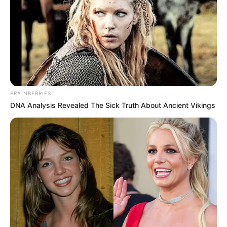
VERANO 2025:
China inventa una
nueva generación
de medio de
BRAINBERRIES
DNA Analysis Revealed The Sick Truth About Ancient Vikings
transporte que
circula por el mar a
través de otra
ciudad,
impactando a