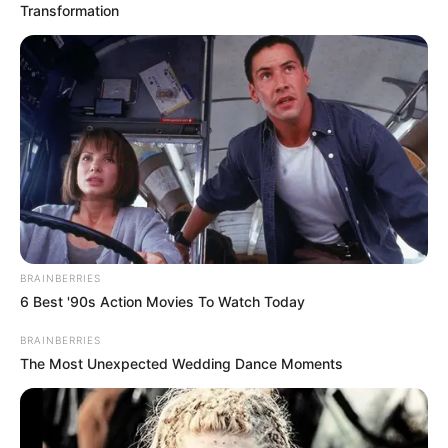
nueva generación
Transformation
de medio de
transporte que
circula por el mar a
través de otra
ciudad,
BRAINBERRIES
6 Best '90s Action Movies To Watch Today
impactando a
BRAINBERRIES
Estados Unidos
The Most Unexpected Wedding Dance Moments
LO MEJOR DEL