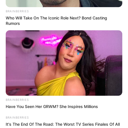
BRAINBERRIES
Who Will Take On The Iconic Role Next? Bond Casting
Rumors
BRAINBERRIES
Have You Seen Her GRWM? She Inspires Millions
Uno de los aspectos más celebrados
de
HyperSea
es su compromiso ecológico. A
BRAINBERRIES
diferencia de los aviones o barcos
It's The End Of The Road: The Worst TV Series Finales Of All