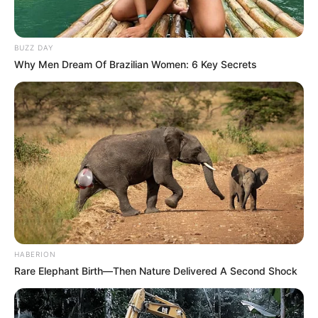
de hasta
600 km/h bajo el agua
.
BUZZ DAY
Why Men Dream Of Brazilian Women: 6 Key Secrets
HABERION
Rare Elephant Birth—Then Nature Delivered A Second Shock