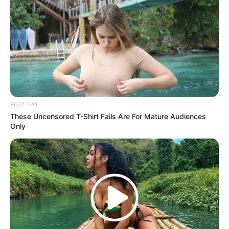
BUZZ DAY
These Uncensored T-Shirt Fails Are For Mature Audiences
Only
La nueva tecnología, conocida
como
“HyperSea”
, utiliza cápsulas
hidrodinámicas impulsadas por energía
electromagnética que se deslizan a través de
túneles submarinos presurizados. El resultado:
un transporte silencioso, sin emisiones
contaminantes y capaz de alcanzar velocidades