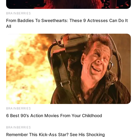
través de otra
BRAINBERRIES
From Baddies To Sweethearts: These 9 Actresses Can Do It
ciudad,
All
impactando a
Estados Unidos
5 May, 2025
by
admin
LO MEJOR DEL
VERANO 2025:
BRAINBERRIES
6 Best 90’s Action Movies From Your Childhood
China inventa una
BRAINBERRIES
Remember This Kick-Ass Star? See His Shocking