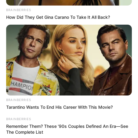
BRAINBERRIES
“Señor Morrison, no sabía que estaba en casa,
How Did They Get Gina Carano To Take It All Back?
solo estaba disciplinando a la niña,
castigándola.”
Marcus entró en la habitación con pasos
medidos, como un depredador rodeando a su
presa.
“Repetirle esas mismas palabras a mi hija es
castigarla.”
“Su hija…” balbuceó Elena, dándose cuenta por
BRAINBERRIES
Tarantino Wants To End His Career With This Movie?
primera vez de la expresión mortal en el rostro
de su jefe.Marcus se arrodilló ante Isabella, que
BRAINBERRIES
se lanzó a sus brazos con desesperación.
Remember Them? These '90s Couples Defined An Era—See
The Complete List