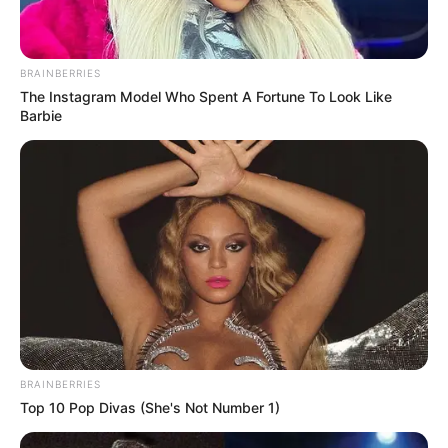
Winters rompió el silencio de la mansión de los
Morrison como una navaja.
BRAINBERRIES
Marcus se detuvo en el vestíbulo principal con
The Instagram Model Who Spent A Fortune To Look Like
Barbie
las llaves del Mercedes aún temblando en su
mano.
BRAINBERRIES
Top 10 Pop Divas (She's Not Number 1)
Acababa de regresar de una reunión en Nueva