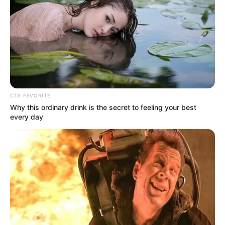
CTA FAVORITE
Why this ordinary drink is the secret to feeling your best
every day
Subió los escalones de tres en tres, cada paso
alimentando una furia helada que él reconocía
de sus peores momentos en los negocios.
La puerta del dormitorio de Isabella estaba
entreabierta, revelando una escena que se le
quedó grabada en la retina.