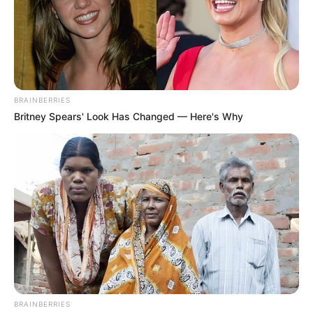
Altair Jarabo
confiesa…Ver más
BRAINBERRIES
Britney Spears' Look Has Changed — Here's Why
BRAINBERRIES