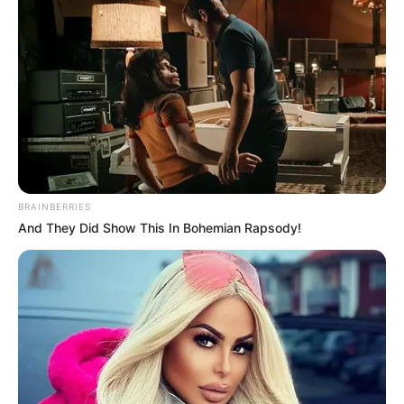
BRAINBERRIES
And They Did Show This In Bohemian Rapsody!
La estridente voz de la ama de llaves Elena