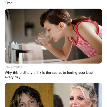
Time
¡Le absorbió la
juventud!La actriz
Altair Jarabo
confiesa…Ver más
CTA FAVORITE
Why this ordinary drink is the secret to feeling your best
13 October, 2025
by
admin
every day
¡Le absorbió la
juventud!La actriz