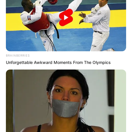
sucio.”
El mundo se detuvo.
Marcus sintió que algo oscuro y calculador
despertaba en su pecho, la misma frialdad que
había utilizado para destruir a los empresarios
que intentaron traicionarlo.
BRAINBERRIES
Unforgettable Awkward Moments From The Olympics
Pero esta vez era diferente. Esta vez era
personal.
“Fuera. Ahora.”
Su voz cortó el aire como una sentencia de
muerte.
Elena se volvió con el rostro pálido al verlo
parado en la puerta.