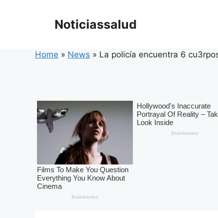
Skip
to
Noticiassalud
content
Home
»
News
»
La policía encuentra 6 cu3rp