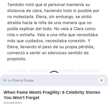
También notó que el personal mantenía su
distancia de clara, haciendo todo lo posible por
no molestarla. Elena, sin embargo, se sintió
atraída hacia la niña de una manera que no
podía explicar del todo. No veía a Clara como
rota o extraña. Veía a una niña que necesitaba
más que cuidados, necesitaba conexión. Y
Elena, llevando el peso de su propia pérdida,
comenzó a sentir un silencioso sentido de
propósito.
Una tarde, mientras Elena doblaba sábanas en
el pasillo cerca de la habitación de Clara,
escuchó un pequeño sonido. Era un zumbido
bajo, casi como un susurro. Curiosa, se detuvo
y escuchó. Era clara. estaba sentada en el
suelo, no lejos de su puerta, tarareando una
melodía sin una melodía clara. Elena no