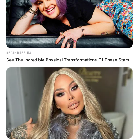
Allí estaba la madre, la mujer trabajadora, otra
víctima de la violencia.
A apenas 25 años de edad,
Rixi Gabriela
Sánchez Torres
había tenido el peso de criar
solo a su hijo, trabajando de empleada para
mantener y sostener su familia.
BRAINBERRIES
See The Incredible Physical Transformations Of These Stars
Hoy, histórica y sin remedio, hay una ausencia
sentida por su familia y por una sociedad que,
de nuevo, clamorea por respuestas.
«Era una mujer tranquila, muy trabajadora y
dedicada al trabajo y al niño. No sabemos por
qué le va a hacer eso a una persona así», dijo
una vecina, que solicitó el anonimato.