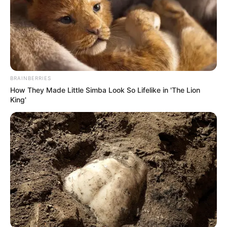
Después de lo cual, el cuerpo fue llevado al
Ministerio Público de San Pedro Sula para ser
sometido a la respectiva autopsia.
Hasta el momento de escribir, no se ha
realizado capturas ni se ha podido determinar
BRAINBERRIES
quiénes son los autores de este crimen.
How They Made Little Simba Look So Lifelike in 'The Lion
King'