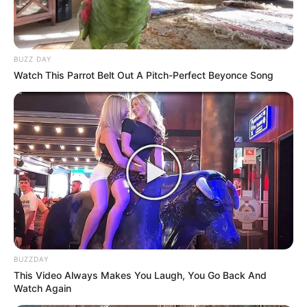
BUZZ DAY
Watch This Parrot Belt Out A Pitch-Perfect Beyonce Song
BUZZDAY
This Video Always Makes You Laugh, You Go Back And
Watch Again