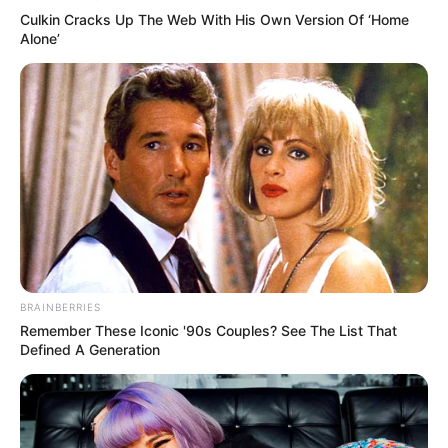
Culkin Cracks Up The Web With His Own Version Of ‘Home
Alone’
BRAINBERRIES
Remember These Iconic '90s Couples? See The List That
Defined A Generation
La Policía Nacional sí ha vuelto a ratificar que
se ha abierto una investigación para determinar
qué hiciera que se diera este hecho.