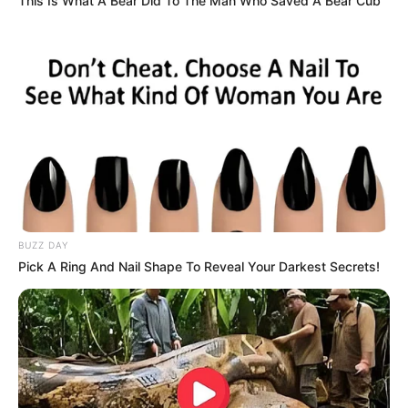
This Is What A Bear Did To The Man Who Saved A Bear Cub
BUZZ DAY
Pick A Ring And Nail Shape To Reveal Your Darkest Secrets!