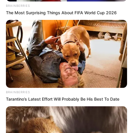
BRAINBERRIES
muchísimo tanto de sus compañeros de trabajo
The Most Surprising Things About FIFA World Cup 2026
y de los clientes.
BRAINBERRIES
Tarantino’s Latest Effort Will Probably Be His Best To Date
Su muerte ha dejado consternada vecina,
familiares y agrupaciones comunitarias, quienes
demandan justicia y más seguridad en el
negocio.