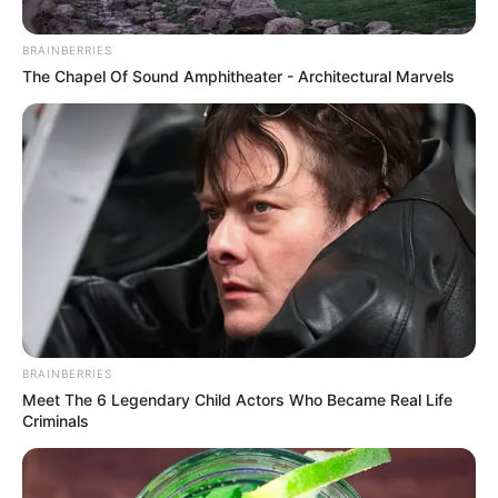
BRAINBERRIES
The Chapel Of Sound Amphitheater - Architectural Marvels
BRAINBERRIES
Joven madre es
Meet The 6 Legendary Child Actors Who Became Real Life
Criminals
asesinada a tiros