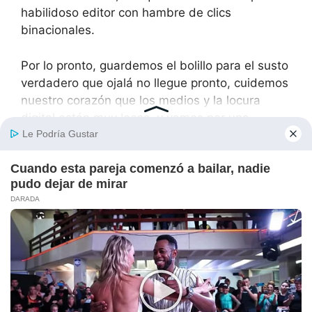
habilidoso editor con hambre de clics
binacionales.
Por lo pronto, guardemos el bolillo para el susto
verdadero que ojalá no llegue pronto, cuidemos
nuestro corazón que los medios y la locura
digital están muy locos, y vamos por una
quesadilla de aserrín… digo, de quesillo real pa’l
desyusto y para reírnos un rato de nuestra
propia pendejez informativa nacional binacional.
¡SEGUIREMOS INFORMANDO SI AHORA SÍ
PASA ALGO DE VERDAD QUE MEREZCA EL
SUSTO (OJALÁ QUE NO), O SI NOS VUELVEN A
ENGAÑAR CON UN TITULAR DE INFARTO POR
UN SUSTO DE ALTO IMPACTO DEL CHISME
BINACIONAL CULINARIO DE TACOS DE
ESPUMA! ¡AL TIRO Y NO SE PIERDAN EL