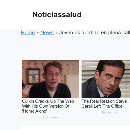
Skip
to
Noticiassalud
content
Home
»
News
»
Joven es abatido en plena cal