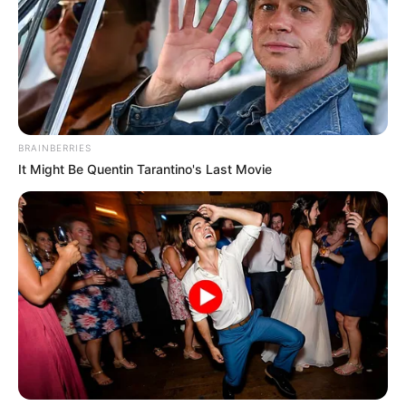
Al ver el tamaño del operativo, el valor de la
“chaviza” se esfumó más rápido que la
quincena. La turba se disolvió en segundos.
Empezó la corredera por los callejones, azoteas
y patios traseros.
BRAINBERRIES
Se soltaron un par de bombas de gas
It Might Be Quentin Tarantino's Last Movie
lacrimógeno para dispersar a los más necios, y
la fiesta terminó entre tos, ojos llorosos y el
sonido de las botas militares corriendo por el
asfalto.
EL SALDO ROJO: CRUDA MORAL Y FÍSICA
Cuando el humo se disipó, la escena era
dantesca. La calle parecía zona de desastre
después de un huracán. Vidrios rotos por