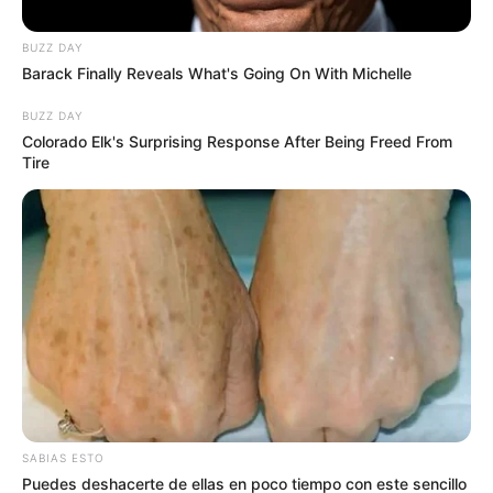
entraron con
BUZZ DAY
tod0… Ver más
Barack Finally Reveals What's Going On With Michelle
BUZZ DAY
Colorado Elk's Surprising Response After Being Freed From
Tire
SABIAS ESTO
Puedes deshacerte de ellas en poco tiempo con este sencillo