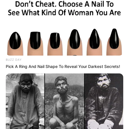
BUZZ DAY
Pick A Ring And Nail Shape To Reveal Your Darkest Secrets!
TÍTULO EXPLOSIVO: ¡ZAFARRANCHO EN EL
BARRIO! LA NOCHE QUE LA “CHAVIZA”
PERDIÓ EL RESPETO Y LA CALLE SE VOLVIÓ
ZONA DE GUERRA. ¡J0VENES DESAFIAR0N A
P0LICÍAS Y LE ENTRARON CON TOD0 EN UNA
BATALLA CAMPAL QUE HIZO TEMBLAR A LA
“TIRA”!