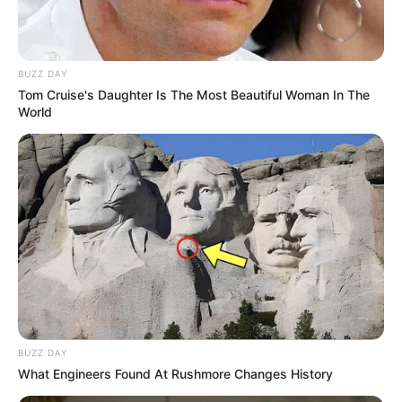
genera la noticia, aunque nos lluevan los
botellazos! ¡Ahí nos vidrios!
BUZZ DAY
Tom Cruise's Daughter Is The Most Beautiful Woman In The
World
BUZZ DAY
What Engineers Found At Rushmore Changes History