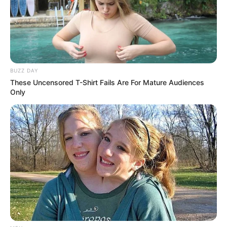
BUZZ DAY
These Uncensored T-Shirt Fails Are For Mature Audiences
Only