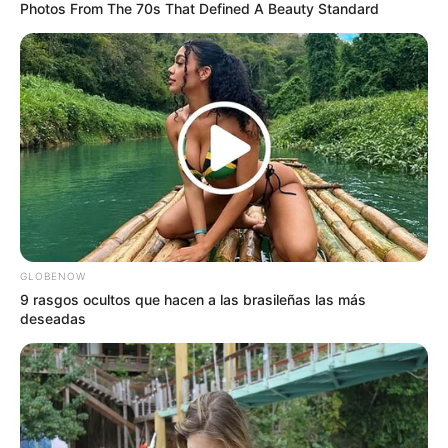
Photos From The 70s That Defined A Beauty Standard
GLOBENOW
¡PÁRENLE A SUS PRENSAS, MI RAZA!
9 rasgos ocultos que hacen a las brasileñas las más
¡SUELTEN EL BOLILLO PA’L SUSTO PORQUE
deseadas
ESTO SE PUSO COLOR DE HORMIGA!