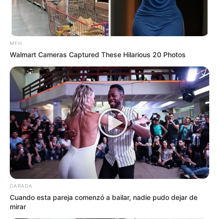
fresas de barrio y morritos que apenas les sale
el bigote– estaba en pleno apogeo. Se calcula
que había más de 150 almas (y varios cartones
de chela) reunidos en ese cruce de calles que
MFH
se había convertido en pista de baile
Walmart Cameras Captured These Hilarious 20 Photos
clandestina.
La cosa estaba “a gusto”, dirían algunos. Pero
ya saben, en este país la felicidad del pobre
dura poco. Algún vecino amargado, de esos
que no les gusta que la raza se divierta (o que
ya no aguantaba el “Tusa” por vigésima vez), se
le ocurrió la brillante idea de echarle un fonazo
al 911. ¡Grave error, mi compa!
DARADA
Cuando esta pareja comenzó a bailar, nadie pudo dejar de
mirar