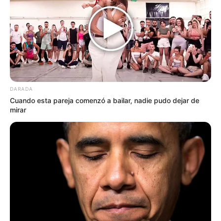
J0venes
desafiar0n a
p0licías y le
entraron con
DARADA
tod0… Ver más
Cuando esta pareja comenzó a bailar, nadie pudo dejar de
mirar
9 January, 2026
by
admin
J0venes
desafiar0n a
p0licías y le