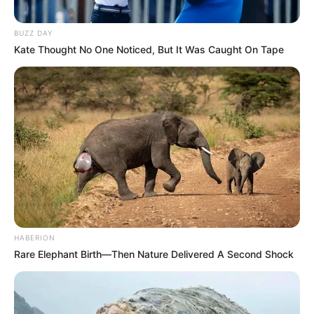
punta del iceberg de un verdadero desmadre
que se vivió en las entrañas de una de las
BUZZ DAY
colonias más bravas de la periferia.
Kate Thought No One Noticed, But It Was Caught On Tape
HABERION
Aquí no venimos a dorarles la píldora. Aquí les
Rare Elephant Birth—Then Nature Delivered A Second Shock
traemos la neta del planeta, el chisme caliente
directo del asfalto donde todavía huele a
pólvora quemada, cerveza derramada y miedo