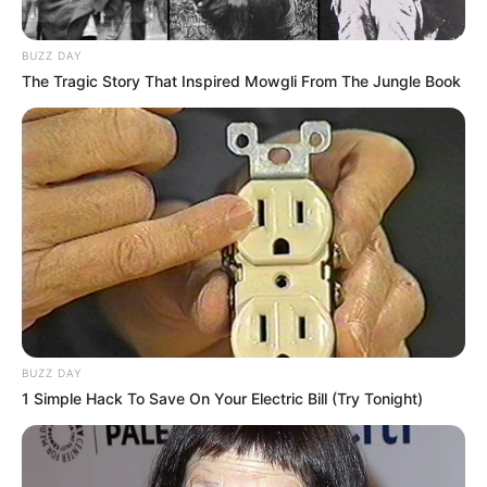
SUBTÍTULO DE IMPACTO: Lo que comenzó
BUZZ DAY
como una “fiestecita tranqui” banquetera
The Tragic Story That Inspired Mowgli From The Jungle Book
terminó en un infierno de botellazos, piedras
y correderas. Los uniformados, superados en
número 20 a 1, tuvieron que pedir esquina
mientras la plebe enardecida les demostraba
que esa noche, la ley no traía placa. ¡Tenemos
la crónica roja, cruda y sin censura de la
trifulca que tiene a media ciudad con el Jesús
en la boca!
BUZZ DAY
1 Simple Hack To Save On Your Electric Bill (Try Tonight)