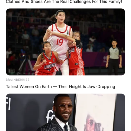
Clothes And Shoes Are The Real Challenges For This Family!
impresión; por un lado están
quienes defienden la libertad
absoluta de modificar el cuerpo
para alinearlo con la identidad
animal interior, y por el otro, un
clamor unánime de asombro y
preocupación. La atmósfera en la
caja de comentarios está que
corta con un cuchillo”
, comentó un
BRAINBERRIES
reconocido especialista en
Tallest Women On Earth — Their Height Is Jaw-Dropping
dinámicas y subculturas digitales
al analizar el brutal impacto del
posteo.