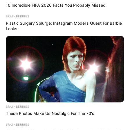
10 Incredible FIFA 2026 Facts You Probably Missed
BRAINBERRIES
Plastic Surgery Splurge: Instagram Model's Quest For Barbie
Looks
“Es impresionante cómo una
decisión de vida puede levantar
tanta ámpula y debate en las
BRAINBERRIES
redes sociales a nivel global. Ver la
These Photos Make Us Nostalgic For The 70's
reacción de la audiencia te
BRAINBERRIES
congela la sangre de la pura