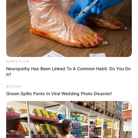
Hombr3 therians
transf0rma su
rostr0 para
ser….ver más
NERVE FLOW
22 May, 2026
by
admin
Neuropathy Has Been Linked To A Common Habit. Do You Do
It?
Hombr3 therians
BUZZDAY
Groom Splits Pants In Viral Wedding Photo Disaster!
transf0rma su
rostr0 para
ser….ver más