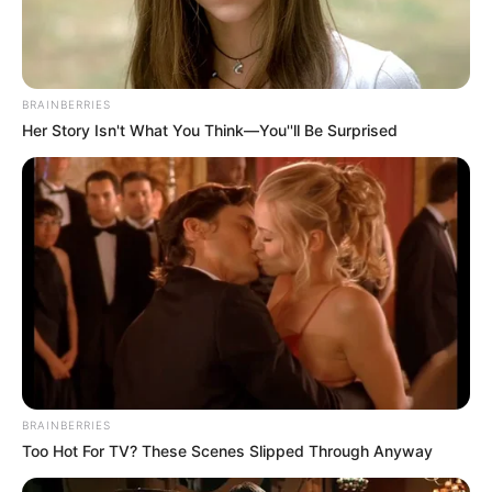
BRAINBERRIES
Her Story Isn't What You Think—You''ll Be Surprised
BRAINBERRIES
Too Hot For TV? These Scenes Slipped Through Anyway