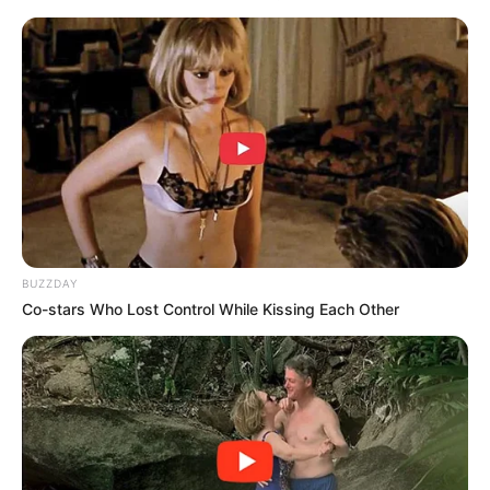
BUZZDAY
Co-stars Who Lost Control While Kissing Each Other