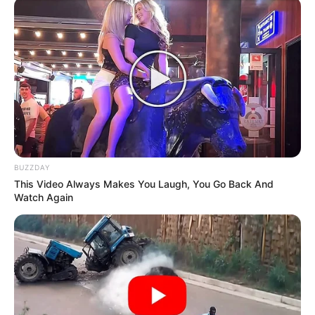
completo su rostro
para ser un animal y el
resultado divide al
internet
BUZZDAY
This Video Always Makes You Laugh, You Go Back And
Watch Again