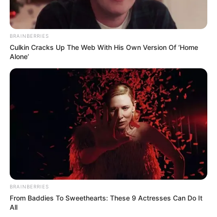
Actualmente, las tarjetas premium ofrecen
ventajas como acceso ilimitado a salas VIP en
BRAINBERRIES
aeropuertos, seguros de viaje internacionales,
Culkin Cracks Up The Web With His Own Version Of ‘Home
cashback elevado, programas de puntos
Alone’
flexibles y experiencias exclusivas en hoteles y
restaurantes de lujo.
BRAINBERRIES
From Baddies To Sweethearts: These 9 Actresses Can Do It
All