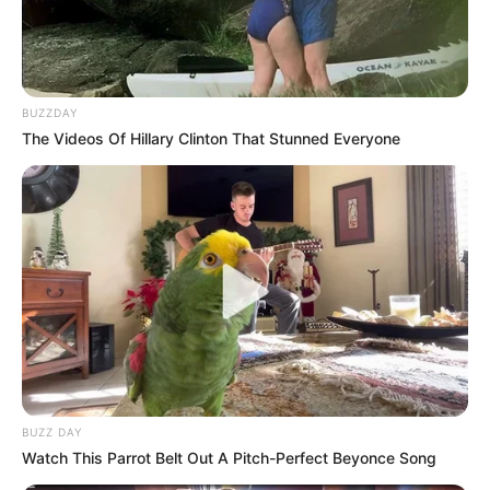
BUZZDAY
The Videos Of Hillary Clinton That Stunned Everyone
¡MUTACIÓN
IMPACTANTE! Un
hombre therian
BUZZ DAY
transforma por
Watch This Parrot Belt Out A Pitch-Perfect Beyonce Song