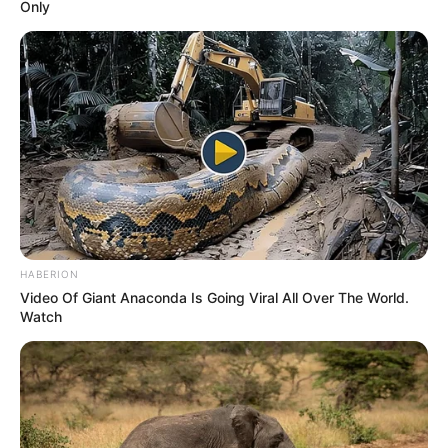
Only
HABERION
Video Of Giant Anaconda Is Going Viral All Over The World.
Watch
ÚLTIMA HORA | Tendencias, misterio y
transformación extrema.
Un impresionante y
sumamente controvertido caso de modificación
corporal e identidad ha encendido por completo
los focos rojos de las plataformas digitales en