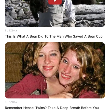
BUZZDAY
This Is What A Bear Did To The Man Who Saved A Bear Cub
BUZZDAY
Remember Hensel Twins? Take A Deep Breath Before You