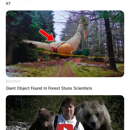
económica, sino también acceso a un
It?
ecosistema financiero diseñado para
consumidores de alto perfil.
BUZZDAY
Giant Object Found In Forest Stuns Scientists