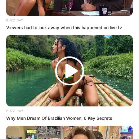
BUZZ DAY
Viewers had to look away when this happened on live tv
BUZZ DAY
Why Men Dream Of Brazilian Women: 6 Key Secrets