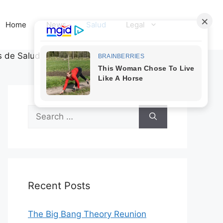
Home
News
Salud
Legal
s de Salud
Search
for:
Recent Posts
The Big Bang Theory Reunion