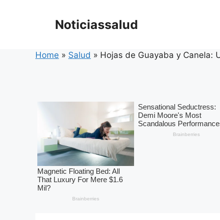
Skip
to
Noticiassalud
content
Home
»
Salud
»
Hojas de Guayaba y Canela: 