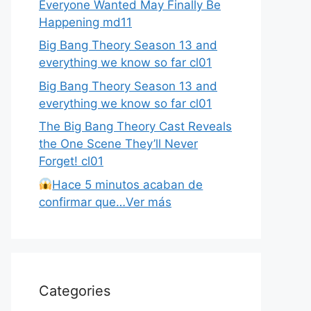
Everyone Wanted May Finally Be
Happening md11
Big Bang Theory Season 13 and
everything we know so far cl01
Big Bang Theory Season 13 and
everything we know so far cl01
The Big Bang Theory Cast Reveals
the One Scene They’ll Never
Forget! cl01
Hace 5 minutos acaban de
confirmar que…Ver más
Categories