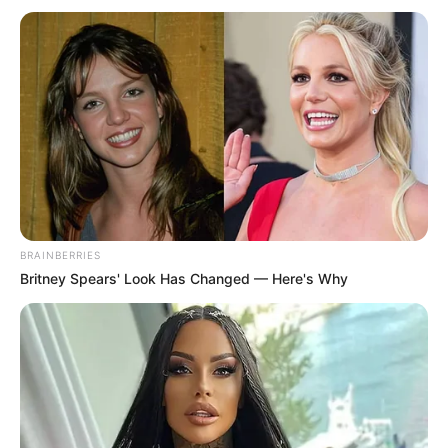
BRAINBERRIES
El relato de cómo fue hallado este cenote se
Britney Spears' Look Has Changed — Here's Why
compartió ampliamente en redes sociales
gracias al tiktoker conocido como
‘Hecho en la
Granja’
, quien visitó a la familia para
documentar la historia. En uno de sus videos, el
creador de contenido explicó que el cenote fue
descubierto de manera accidental mientras la
familia realizaba excavaciones en el patio de su