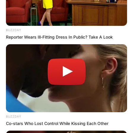
BUZZDAY
Reporter Wears Ill-Fitting Dress In Public? Take A Look
BUZZDAY
Co-stars Who Lost Control While Kissing Each Other