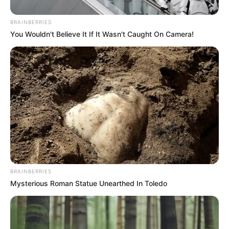
BRAINBERRIES
You Wouldn't Believe It If It Wasn't Caught On Camera!
BRAINBERRIES
Mysterious Roman Statue Unearthed In Toledo