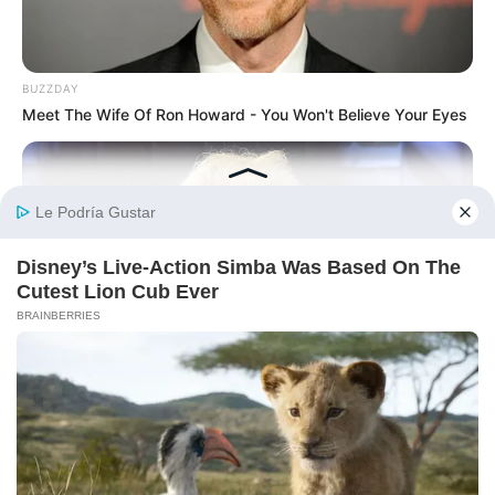
BUZZDAY
Meet The Wife Of Ron Howard - You Won't Believe Your Eyes
BUZZDAY
Remember Duane? Better To Sit Down Before You See Him
Now