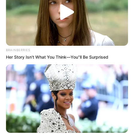
fuente de preocupación que enfrentan con
decisión y serenidad.
BRAINBERRIES
Her Story Isn't What You Think—You''ll Be Surprised