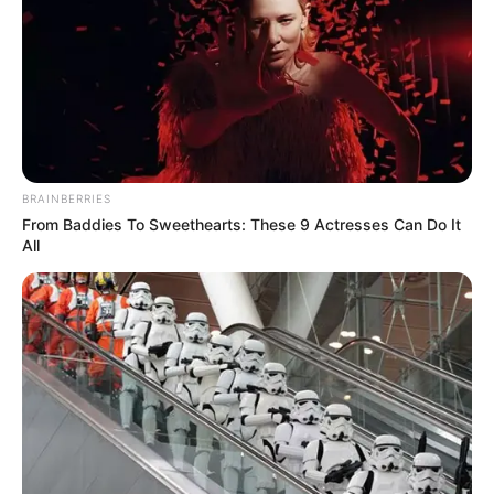
Familia descubre
cenote bajo su
casa y rechaza
oferta de un millón
BRAINBERRIES
From Baddies To Sweethearts: These 9 Actresses Can Do It
de dólares
All
4 April, 2025
by
admin
FAMILIA NO QUIERE UN MILLÓN DE
DÓLARES, NO QUIEREN VENDER SU CASA LA
CUAL ESTÁ SOBRE UN CENOTE
RECIENTEMENTE DESCUBIERTO