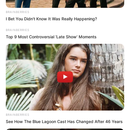
BRAINBERRIES
I Bet You Didn't Know It Was Really Happening?
BRAINBERRIES
Top 9 Most Controversial 'Late Show' Moments
Una familia de la localidad de
Sotuta
, en el
estado de
Yucatán
, se ha convertido en el
centro de atención luego de encontrar
un
cenote
en su propiedad mientras realizaban
trabajos de construcción para una fosa séptica.
El descubrimiento, que ha despertado el interés
de muchos, llevó a la familia a recibir múltiples
ofertas de compra, incluida una tentadora
BRAINBERRIES
propuesta de un millón de dólares por parte de
See How The Blue Lagoon Cast Has Changed After 46 Years
compradores extranjeros. Sin embargo, a pesar