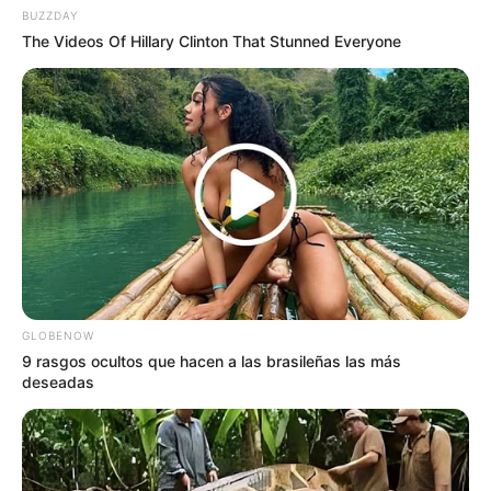
Muchos de estos cuerpos de agua
BUZZDAY
The Videos Of Hillary Clinton That Stunned Everyone
subterráneos tienen un profundo significado
para las comunidades locales, lo que podría ser
un factor adicional en la decisión de la familia
de mantener su propiedad.
GLOBENOW
9 rasgos ocultos que hacen a las brasileñas las más
deseadas