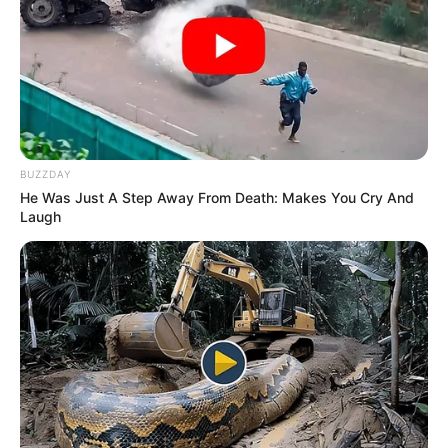
BUZZDAY
He Was Just A Step Away From Death: Makes You Cry And
Laugh
Desde el momento en que la noticia del
hallazgo se hizo pública, la familia comenzó a
recibir ofertas económicas que buscaban
adquirir la propiedad. La más sorprendente fue
la de un grupo de extranjeros que ofrecieron
un
millón de dólares
, lo que equivaldría