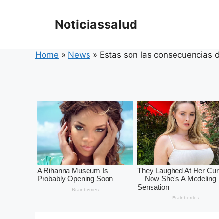
Skip
to
Noticiassalud
content
Home
»
News
»
Estas son las consecuencias 