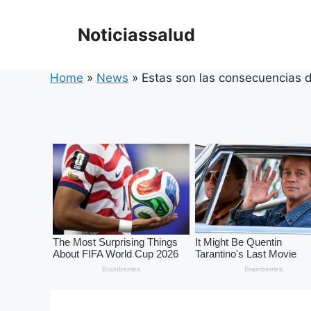
Skip
to
Noticiassalud
content
Home
»
News
»
Estas son las consecuencias