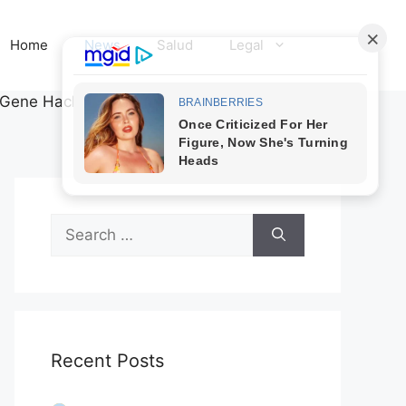
Home
News
Salud
Legal
Gene Hackman: Lo Que Encontraron Dejó a
Search
for:
Recent Posts