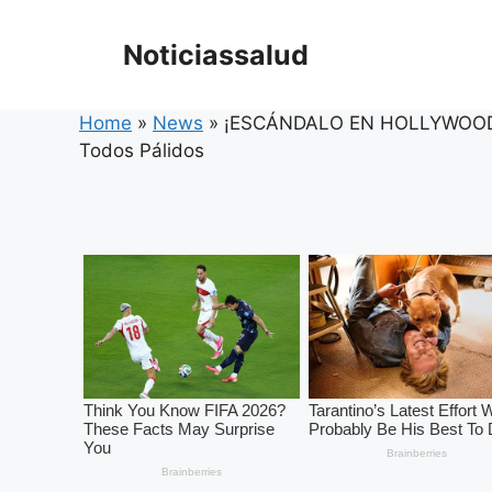
Skip
to
Noticiassalud
content
Home
»
News
»
¡ESCÁNDALO EN HOLLYWOOD! El
Todos Pálidos