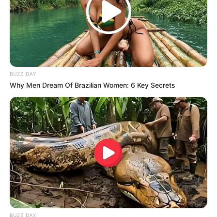
BUZZ DAY
Why Men Dream Of Brazilian Women: 6 Key Secrets
Receta: Inhalaciones de Epazote
para la Congestión
Ingredientes:
1 puñado de hojas frescas de epazote
1 litro de agua
BUZZ DAY