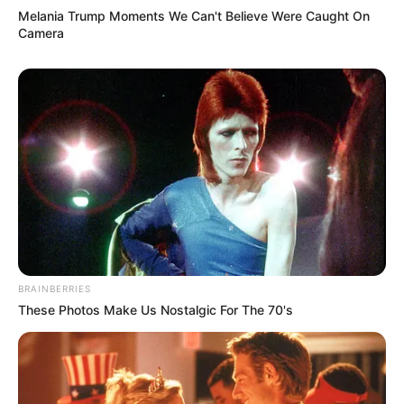
aliviar dolores musculares y articulares.
Melania Trump Moments We Can't Believe Were Caught On
Camera
Fortalece el sistema inmunológico
: Su
alto contenido en antioxidantes ayuda a
proteger el cuerpo contra infecciones.
Regula el sistema respiratorio
: Se ha
utilizado para tratar problemas
respiratorios como el asma y la
bronquitis.
Desintoxica el organismo
: Ayuda a
eliminar toxinas y limpiar el hígado.
Reduce el colesterol
: Contribuye a
mejorar
la salud
cardiovascular.
Alivia los síntomas del resfriado
: Sus
BRAINBERRIES
propiedades expectorantes ayudan a
These Photos Make Us Nostalgic For The 70's
descongestionar las vías respiratorias.
Favorece la
salud
bucal
: Su acción
antimicrobiana combate bacterias que
causan mal aliento y enfermedades