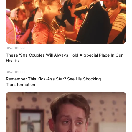
dentales.
Mejora la circulación sanguínea
: Ayuda
a prevenir la formación de coágulos.
Calma dolores menstruales
: Puede
aliviar los síntomas del síndrome
premenstrual.
Acelera la cicatrización
: Sus
BRAINBERRIES
These '90s Couples Will Always Hold A Special Place In Our
propiedades regenerativas ayudan a
Hearts
sanar heridas más rápidamente.
BRAINBERRIES
Remember This Kick-Ass Star? See His Shocking
Transformation
Precauciones
No recomendado para mujeres
embarazadas o lactantes.
Puede ser tóxico en dosis altas, por lo