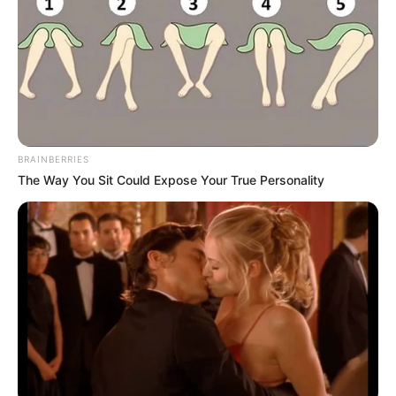
“Epazote:
Propiedades, Usos
BRAINBERRIES
y Cómo Prepararlo”
The Way You Sit Could Expose Your True Personality
11 March, 2025
by
admin
“Epazote:
Propiedades, Usos
y Cómo Prepararlo”