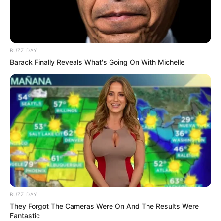
BUZZ DAY
Barack Finally Reveals What's Going On With Michelle
BUZZ DAY
They Forgot The Cameras Were On And The Results Were
Fantastic