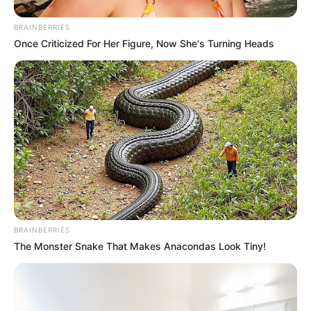
1 taza de agua
BRAINBERRIES
1 cucharadita de miel (opcional)
Once Criticized For Her Figure, Now She's Turning Heads
Jugo de medio limón (opcional)
Preparación:
Hierve la taza de agua en una olla.
Agrega las hojas de epazote y deja hervir
por 5 minutos.
Retira del fuego y deja reposar por otros
5 minutos.
Cuela la infusión y endulza con miel si lo
deseas.
BRAINBERRIES
Agrega el jugo de limón para potenciar
The Monster Snake That Makes Anacondas Look Tiny!
sus efectos desintoxicantes.
Modo de consumo: