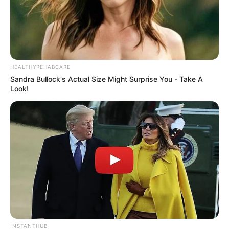
Duración recomendada:
Repite el proceso hasta que los síntomas
desaparezcan, sin exceder los 5 días seguidos.
HEALTHYREHABCARE
Sandra Bullock's Actual Size Might Surprise You - Take A
Look!
Beneficios del Epazote
Elimina parásitos intestinales
: Su
contenido en ascaridol ayuda a combatir
lombrices y otros parásitos intestinales.
Mejora la digestión
: Favorece la
eliminación de gases y reduce la
hinchazón abdominal.
Propiedades antiinflamatorias
: Puede
INSTANTHUB