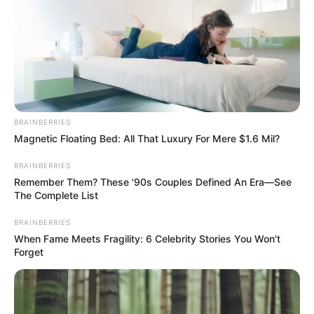
Bebe una taza de esta infusión en ayunas
durante 7 días seguidos para una limpieza
intestinal profunda.
Duración recomendada:
Para obtener resultados óptimos, consume esta
BRAINBERRIES
infusión por un máximo de 7 días seguidos y
Magnetic Floating Bed: All That Luxury For Mere $1.6 Mil?
descansa por 2 semanas antes de repetir el
BRAINBERRIES
proceso.
Remember Them? These '90s Couples Defined An Era—See
The Complete List
BRAINBERRIES
When Fame Meets Fragility: 6 Celebrity Stories You Won't
Forget