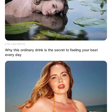
CTA FAVORITE
Why this ordinary drink is the secret to feeling your best
every day
Receta: Infusión de Epazote para
la Limpieza Intestinal
Ingredientes:
10 hojas frescas de epazote (o 5 gramos
de hojas secas)