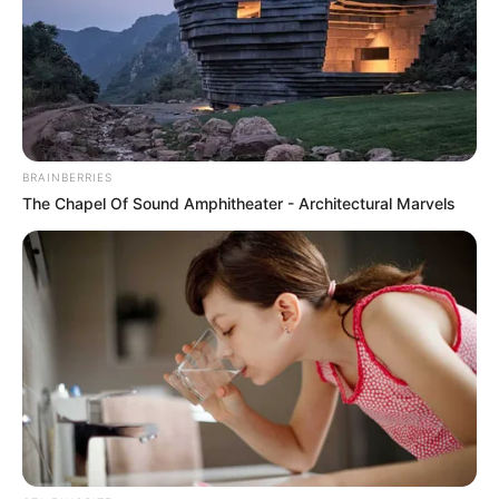
El epazote es conocido por su capacidad para
eliminar lombrices y parásitos intestinales
gracias a su alto contenido de ascaridol.
BRAINBERRIES
The Chapel Of Sound Amphitheater - Architectural Marvels