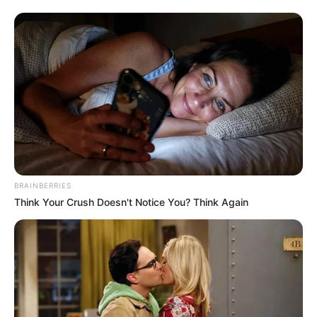
importante consumirlo con precaución y en las
dosis adecuadas. Si deseas experimentar sus
beneficios, prueba las recetas descritas y
observa sus efectos en tu salud.
BRAINBERRIES
Think Your Crush Doesn't Notice You? Think Again