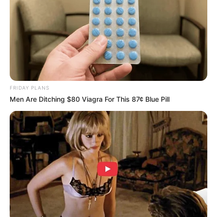
buscar a su madre para llevarla a la ciudad.
Bajó del auto vestido con bata blanca y un gran
ramo de flores en la mano. Se arrodilló frente a
ella:
—Mamá, ya soy un hombre. Desde hoy quiero
cuidar de ti, como tú cuidaste de mí.
FRIDAY PLANS
Men Are Ditching $80 Viagra For This 87¢ Blue Pill
Los vecinos vieron los ojos arrugados de Doña
Lupita humedecerse, pero brillar como nunca
antes. Ella no necesitaba que nadie reconociera
que había tenido razón. Su felicidad estaba ahí:
un hijo agradecido, lleno de amor y nobleza.
Y comprendió que la maternidad no necesita
lazos de sangre: basta con un amor verdadero.
Ese día, cuando Hugo se inclinó ante ella, todo