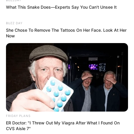
What This Snake Does—Experts Say You Can't Unsee It
BUZZ DAY
She Chose To Remove The Tattoos On Her Face. Look At Her
Now
FRIDAY PLANS
ER Doctor: "I Threw Out My Viagra After What I Found On
CVS Aisle 7"