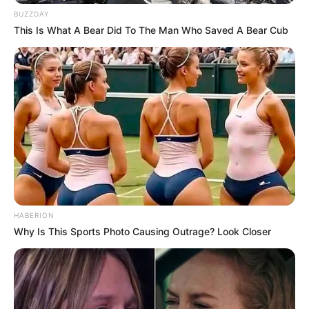
BUZZDAY
This Is What A Bear Did To The Man Who Saved A Bear Cub
HABERION
Why Is This Sports Photo Causing Outrage? Look Closer