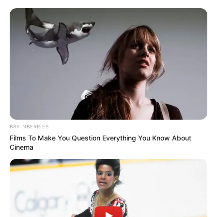
En su celular
qued0 visible el
último mensaje que
recibió d…Ver más
6 November, 2025
by
admin
BRAINBERRIES
Films To Make You Question Everything You Know About
Cinema
En su celular
qued0 visible el
último mensaje que