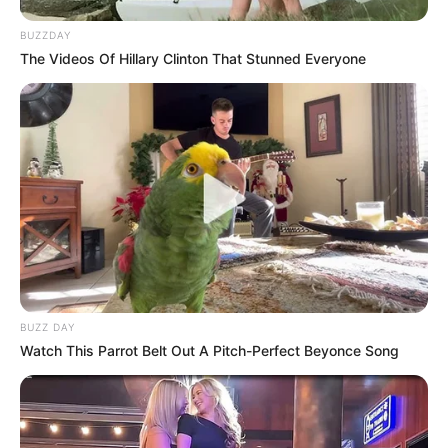
murmurando con fastidio:
BUZZDAY
—En estos tiempos, si uno apenas puede
The Videos Of Hillary Clinton That Stunned Everyone
alimentarse a sí mismo, ¿quién se atrevería a
cargar con un destino tan pesado como una
montaña…?
Pero Doña Lupita era diferente. Levantó al
bebé con sus manos temblorosas. El niño
agarró su dedo y lo apretó suavemente. El
corazón de la anciana se estremeció, pero a la
vez se llenó de un calor inesperado.
BUZZ DAY
Watch This Parrot Belt Out A Pitch-Perfect Beyonce Song