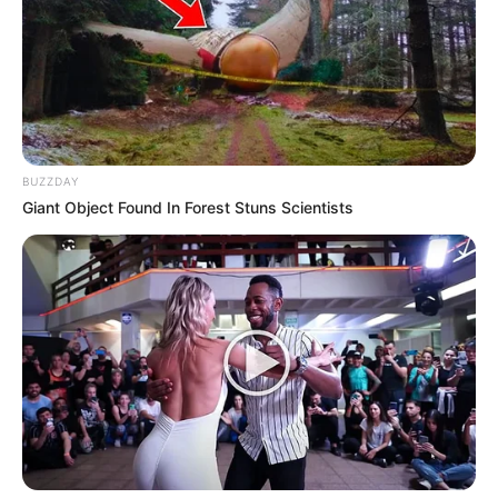
remojadas, con ropa remendada, pero también
con valores, respeto y cariño que su madre le
inculcó, además del empeño por estudiar.
BUZZDAY
Giant Object Found In Forest Stuns Scientists
Cada noche, Doña Lupita salía a juntar cartón y
botellas hasta muy tarde. Aun cansada, lavaba
el uniforme de la escuela de Hugo. El
muchacho, al verla, sentía más amor y fuerza
para superarse. Siempre fue el mejor de su
clase, hasta lograr entrar a la
Facultad de
Medicina de la UNAM
con beca completa.
El día que recibió la carta de aceptación, Hugo
abrazó a su madre llorando a mares. Ella sonrió