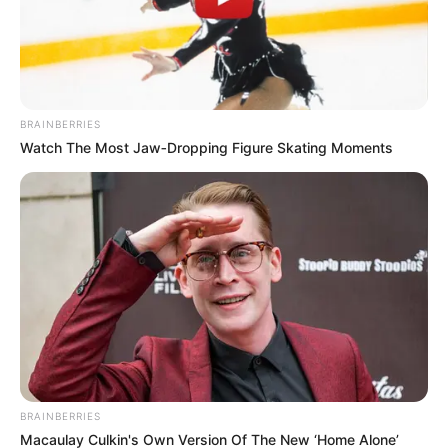
recibió d…Ver más
BRAINBERRIES
Watch The Most Jaw‑Dropping Figure Skating Moments
BRAINBERRIES
Macaulay Culkin's Own Version Of The New ‘Home Alone’