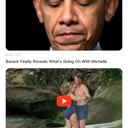
BUZZ DAY
Barack Finally Reveals What's Going On With Michelle
Doña Lupita se quedó inmóvil. Sus ojos
nublados se detuvieron lentamente en aquella
pequeña vida. Nadie se acercaba. La gente
pasaba de largo, negando con la cabeza,