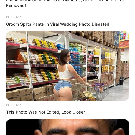
Removed!
BUZZDAY
Groom Splits Pants In Viral Wedding Photo Disaster!
BUZZDAY
This Photo Was Not Edited, Look Closer