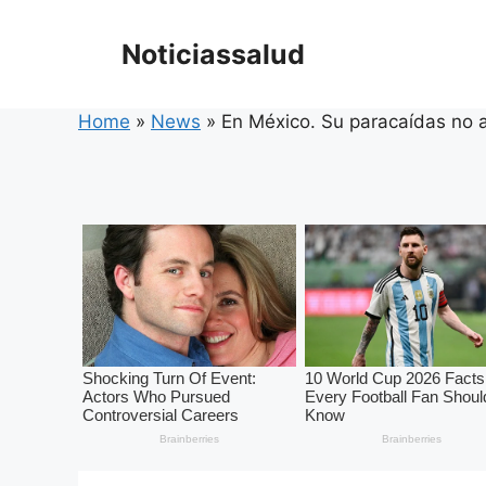
Skip
to
Noticiassalud
content
Home
»
News
»
En México. Su paracaídas no 