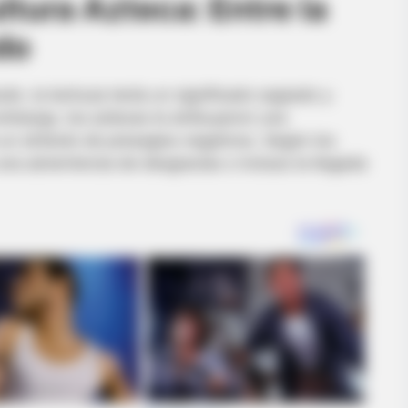
ltura Azteca: Entre la
do
cán, la lechuza tenía un significado sagrado y
 embargo, los aztecas le atribuyeron una
un símbolo de presagios negativos. Según los
una advertencia de desgracias o incluso la llegada
NEURO SHARP
He Said He'd Be Up At
Cognitive Decline Begi
Phrases. (See Which On