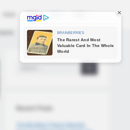
Home
News
Salud
Legal
Suerte
Search
for:
Recent Posts
The Big Bang Theory Reunion