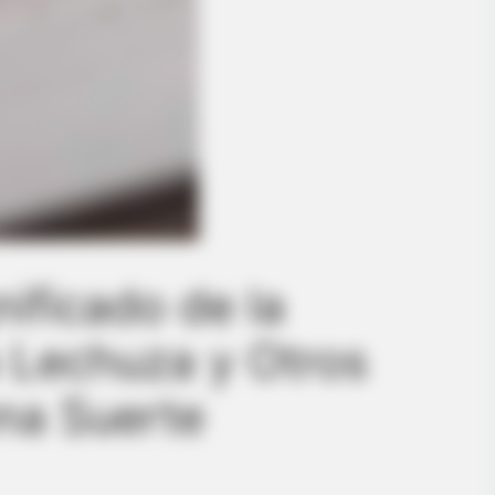
nificado de la
 Lechuza y Otros
na Suerte