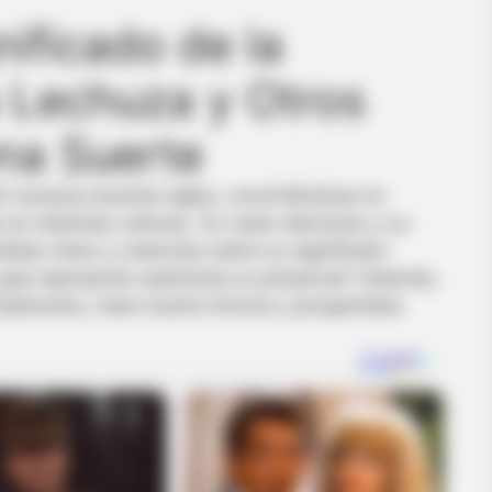
nificado de la
 Lechuza y Otros
na Suerte
n humana durante siglos, convirtiéndose en
 en distintas culturas. Su vuelo silencioso y su
bles mitos y creencias sobre su significado
¿qué representa realmente su presencia? Además,
radiciones, traen buena fortuna y prosperidad.