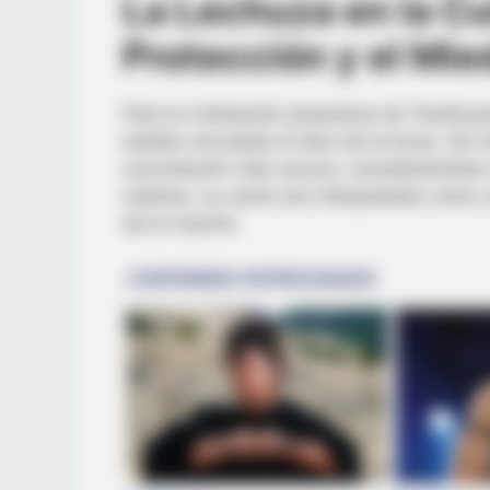
La Lechuza en la Cu
Protección y el Mie
Para la civilización preazteca de Teotihua
estaba vinculada al dios de la lluvia. Sin
connotación más oscura, considerándola 
códices, su canto era interpretado como 
de la muerte.
RURAL HEARTS
She Asked About Saturday Night. 
Four.