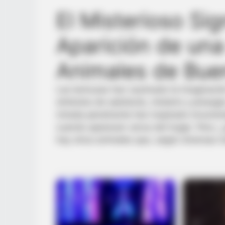
El Misterioso Sig
Aparición de una
Animales de Bue
Las lechuzas han cautivado la imaginació
símbolos de sabiduría, misterio y presagio
mirada penetrante han inspirado innumera
cuando aparecen cerca del hogar. Pero, 
hay otros animales que, según diversas t