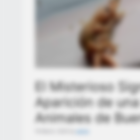
El Misterioso Sig
Aparición de una
Animales de Bue
19 March, 2025
by
admin