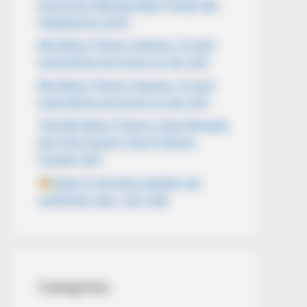
Everyone Wanted May Finally Be
Happening md11
Big Bang Theory Season 13 and
everything we know so far cl01
Big Bang Theory Season 13 and
everything we know so far cl01
The Big Bang Theory Cast Reveals
the One Scene They’ll Never
Forget! cl01
Hace 5 minutos acaban de
confirmar que…Ver más
Categories