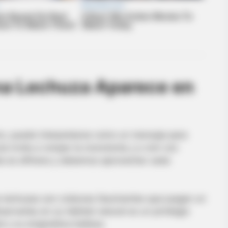
PAINFREE DEVICE
VARIC
th
The Joint Pain Breakthrough
Bul
Everyone's Waiting For
Tric
una Lechuza Aparece en
e After Being Freed
o, puede interpretarse como un mensaje para
a invita a romper la monotonía y a vivir con
da es efímera y debemos aprovechar cada
as lechuzas son criaturas fascinantes que juegan un
bservarlas en su hábitat natural es un privilegio
 y su enigmática belleza.