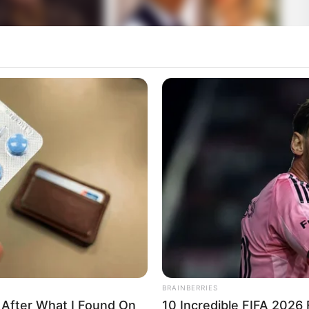
BRAINBERRIES
 After What I Found On
10 Incredible FIFA 2026