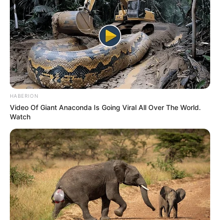
pasar junto a la biblioteca, donde había sido
voluntaria durante 20 años, y luego junto al
parque, donde había empujado a Lisa en los
columpios de niña. “¿Recuerdas como me
rogabas que te empujara más alto en esos
columpios?”, dijo Margaret con la voz
ligeramente temblorosa.
HABERION
Video Of Giant Anaconda Is Going Viral All Over The World.
Watch