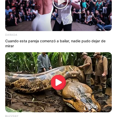
ayudar a Margaret, que se movía lentamente
con la ayuda de su bastón. Mientras subían por
el sendero de piedra, la puerta principal se
abrió y apareció el marido de Lisa, David, con
una amplia sonrisa. Bienvenida a casa,
DARADA
Margaret, gritó. Margaret se quedó quieta,
Cuando esta pareja comenzó a bailar, nadie pudo dejar de
desconcertada. No entiendo. Lisa guió
mirar
suavemente a su madre hacia el porche.
BUZZDAY