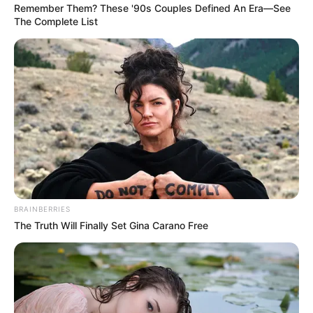
Remember Them? These '90s Couples Defined An Era—See
Él abri0 su vIentre
The Complete List
y comi0… Ver más
21 October, 2025
by
admin
Él abri0 su vIentre
y comi0… Ver más
BRAINBERRIES
The Truth Will Finally Set Gina Carano Free