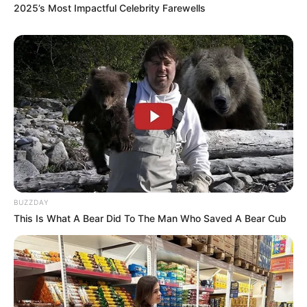
2025’s Most Impactful Celebrity Farewells
BUZZDAY
This Is What A Bear Did To The Man Who Saved A Bear Cub
Margaret Wilson estaba sentada
tranquilamente en el asiento del copiloto del
coche de su hija, con las manos curtidas por el