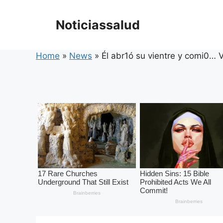
Skip
to
Noticiassalud
content
Home
»
News
»
Él abr1ó su vientre y comi0… 