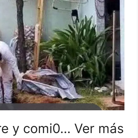
tre y comi0… Ver más