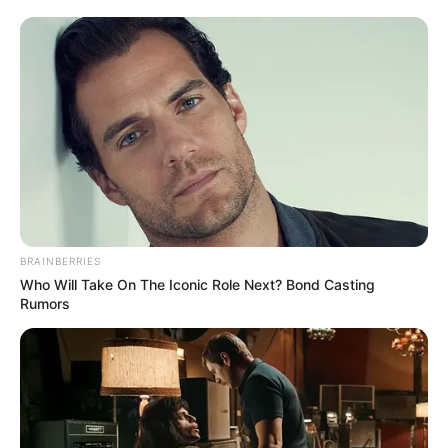
[Descansa en paz]
Él abrió su vientre
y comió… Ver más
BRAINBERRIES
3 June, 2025
by
admin
Who Will Take On The Iconic Role Next? Bond Casting
Rumors
[Descanse en paz] Le abrió el vientre y se lo
comió… Ver más