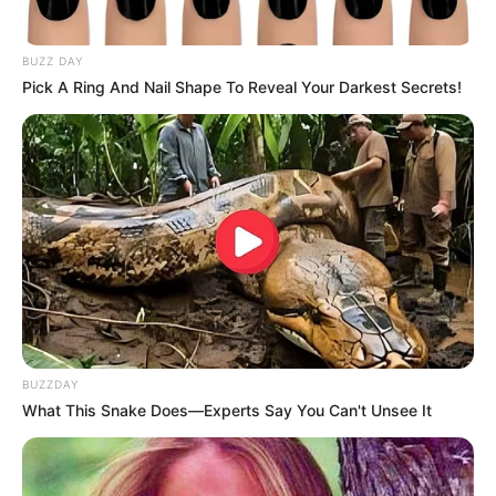
BUZZ DAY
Pick A Ring And Nail Shape To Reveal Your Darkest Secrets!
BUZZDAY
What This Snake Does—Experts Say You Can't Unsee It