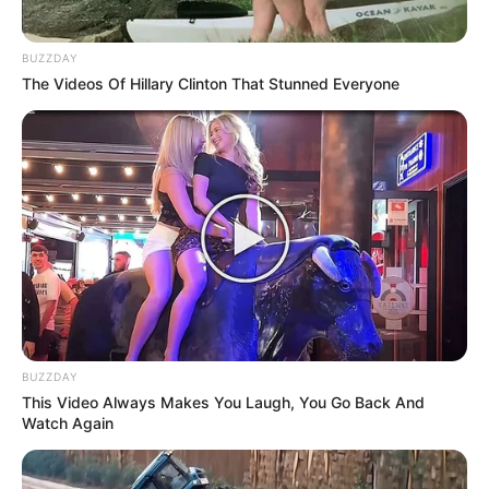
BUZZDAY
The Videos Of Hillary Clinton That Stunned Everyone
BUZZDAY
This Video Always Makes You Laugh, You Go Back And
Watch Again