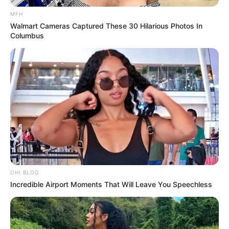
a las autoridades locales.
MFH
Walmart Cameras Captured These 30 Hilarious Photos In
Columbus
OHI BLOG
Incredible Airport Moments That Will Leave You Speechless