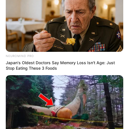
NEUROMIND PRO
Japan's Oldest Doctors Say Memory Loss Isn't Age: Just
Stop Eating These 3 Foods
La policía local detalló la situación en un
comunicado: «Se informó al equipo que el
cuerpo de la víctima fue encontrado en la zona
boscosa del barrio Tessele Júnior». Los videos
del momento causaron conmoción. Ver: