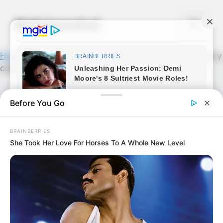
Skip
to
Noticiassalud
Menu
content
Home
»
News
»
[Descansa en paz] Él abrió su vientre y
comió… Ver más
Before You Go
BRAINBERRIES
She Took Her Love For Horses To A Whole New Level