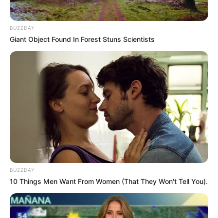
BUZZDAY
Giant Object Found In Forest Stuns Scientists
BUZZDAY
10 Things Men Want From Women (That They Won't Tell You).