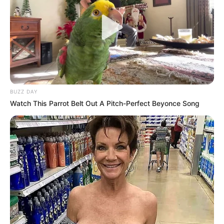
BUZZ DAY
Watch This Parrot Belt Out A Pitch-Perfect Beyonce Song
Poco después de su desaparición, el
Departamento de Bomberos realizó numerosas
búsquedas y, en una de ellas, el cuerpo de
Yasmin fue encontrado en el peor estado
posible. La adolescente fue encontrada en una
zona de difícil acceso, completamente atada y
con graves lesiones físicas, lo que conmocionó