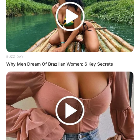
BUZZ DAY
Why Men Dream Of Brazilian Women: 6 Key Secrets
Durante la investigación, dos personas fueron
arrestadas como sospechosas de pertenecer a
una facción criminal. Presuntamente, ambas
secuestraron a la joven del interior de la
vivienda y la llevaron a la zona para cometer el
delito.