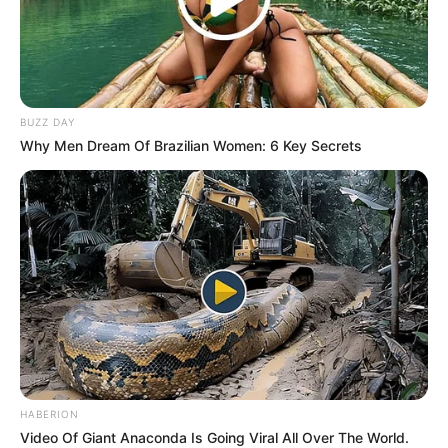
BUZZ DAY
Why Men Dream Of Brazilian Women: 6 Key Secrets
HABERION
Todo cambió cuando mi madre,
Doña Teresa
,
Video Of Giant Anaconda Is Going Viral All Over The World.