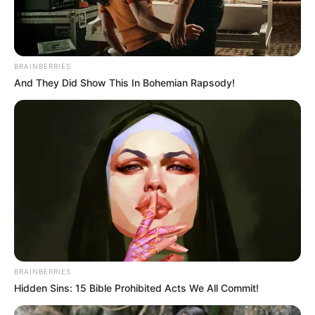
BRAINBERRIES
And They Did Show This In Bohemian Rapsody!
BRAINBERRIES
Hidden Sins: 15 Bible Prohibited Acts We All Commit!