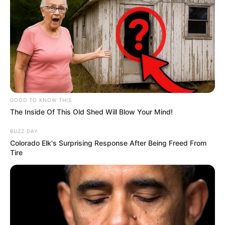
Cuidé a mi madre
en el hospital una
semana, y quedé
helada cuando la
GOOD TO KNOW THIS
familia de mi
The Inside Of This Old Shed Will Blow Your Mind!
esposo cambió la
BUZZ DAY
Colorado Elk's Surprising Response After Being Freed From
Tire
cerradura y me
prohibió entrar a la
casa para recibir a