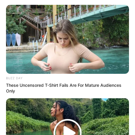
eso creía yo.
BUZZ DAY
These Uncensored T-Shirt Fails Are For Mature Audiences
Only