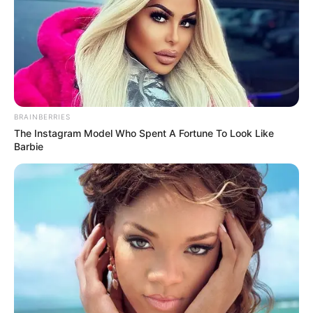
divorcié, recuperé el departamento y seguí
cuidando a mi madre.
La vida me enseñó: no se puede confiar
ciegamente en un hombre, y el verdadero
sostén siempre será una madre.
BRAINBERRIES
The Instagram Model Who Spent A Fortune To Look Like
Barbie