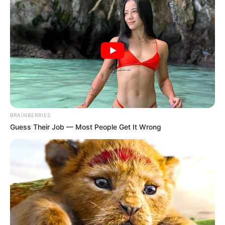
Él asomó la cabeza desde la ventana del piso
superior:
— Mariana, ¿a qué vienes? Vamos a
divorciarnos. Ya cambié la chapa y tus cosas
las tiré al patio.
BRAINBERRIES
Guess Their Job — Most People Get It Wrong
Levanté la vista, atónita. Mis maletas y ropa
estaban esparcidas bajo el sol, como basura.
Los vecinos murmuraban, algunos grababan
con sus celulares.