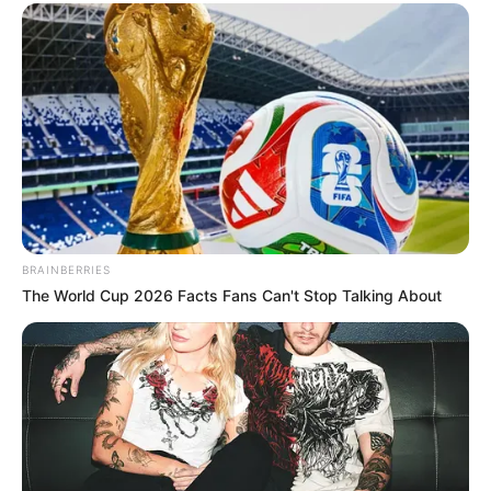
si fuera la dueña de la casa.
— Vete, señora —dijo burlona—. Esta casa
ahora es mía y de Rafa.
La rabia me dominó. Discutimos a gritos. Yo
reclamé:
— ¡Esta casa es patrimonio conyugal, no
puedes echarme! ¿Quién es esta cualquiera?
Rafael me empujó con frialdad:
— Firma el divorcio, lo que te toque que lo
BRAINBERRIES
decida el juez. Pero lárgate de aquí ya, antes
The World Cup 2026 Facts Fans Can't Stop Talking About
de que llame a seguridad.