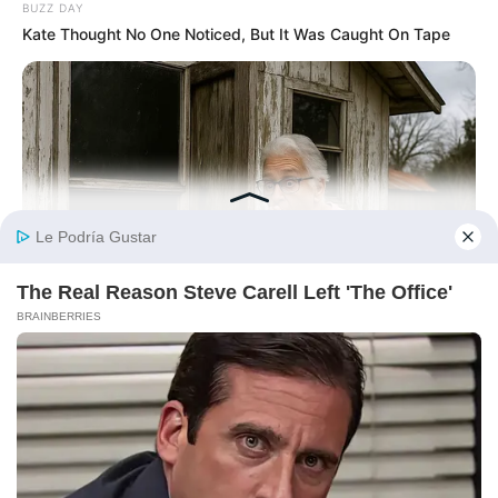
BUZZ DAY
Kate Thought No One Noticed, But It Was Caught On Tape
GOOD TO KNOW THIS
They Said Not To Look Inside... But This Old Woman Did!