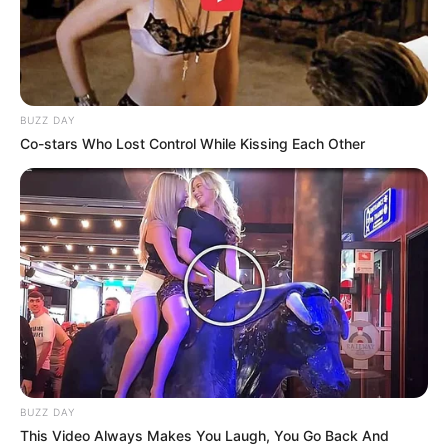
BUZZ DAY
Co-stars Who Lost Control While Kissing Each Other
BUZZ DAY
This Video Always Makes You Laugh, You Go Back And