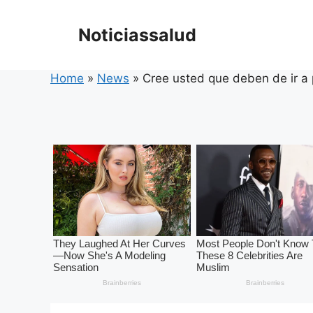
Skip
to
Noticiassalud
content
Home
»
News
»
Cree usted que deben de ir a 