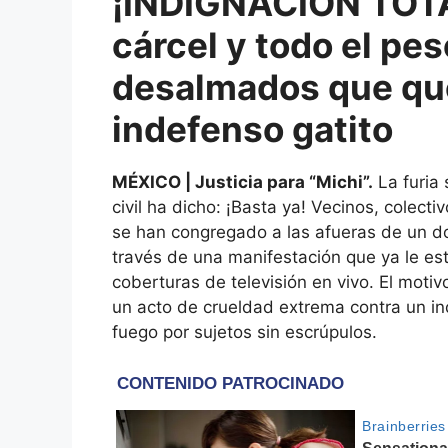
¡INDIGNACIÓN TOTA
cárcel y todo el pes
desalmados que qu
indefenso gatito
MÉXICO | Justicia para “Michi”.
La furia 
civil ha dicho: ¡Basta ya! Vecinos, colect
se han congregado a las afueras de un do
través de una manifestación que ya le est
coberturas de televisión en vivo. El moti
un acto de crueldad extrema contra un i
fuego por sujetos sin escrúpulos.