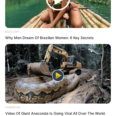
BUZZ DAY
Why Men Dream Of Brazilian Women: 6 Key Secrets
HABERION
Video Of Giant Anaconda Is Going Viral All Over The World.