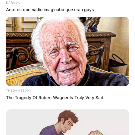
DARADA
restaurantes de lujo.
Actores que nadie imaginaba que eran gays
THEGAMESDAY
Entre las más destacadas del mercado se
The Tragedy Of Robert Wagner Is Truly Very Sad
encuentran las tarjetas Platinum y Black de
American Express, Visa Infinite y Mastercard
World Elite, dirigidas especialmente a
empresarios, inversionistas y viajeros
frecuentes. Algunas incluso incluyen asistentes