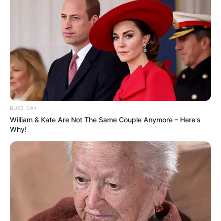
BUZZ DAY
William & Kate Are Not The Same Couple Anymore – Here's
Why!