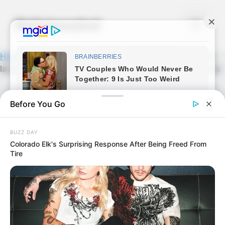
Skip
to
Noticiassalud
Menu
content
Home
»
News
»
Cree usted que deben de ir a prisión
las personas que prendieron fuego a un gato…ver mas
Before You Go
BUZZ DAY
Colorado Elk's Surprising Response After Being Freed From
Tire