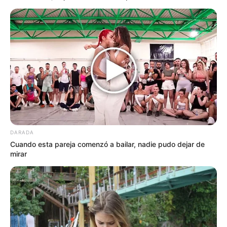
Cree usted que
deben de ir a
prisión las
personas que
prendieron fuego a
DARADA
un gato…ver mas
Cuando esta pareja comenzó a bailar, nadie pudo dejar de
mirar
24 May, 2026
by
admin
Cree usted que