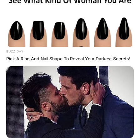
Las tarjetas de crédito premium se han
convertido en mucho más que una herramienta
BUZZ DAY
de pago. En 2026, representan exclusividad,
Pick A Ring And Nail Shape To Reveal Your Darkest Secrets!
acceso privilegiado y un estilo de vida de alto
nivel. Bancos y fintechs compiten ferozmente
para atraer a clientes con altos ingresos
mediante beneficios cada vez más lujosos y
personalizados.
Actualmente, las tarjetas premium ofrecen
ventajas como acceso ilimitado a salas VIP en
aeropuertos, seguros de viaje internacionales,
cashback elevado, programas de puntos
flexibles y experiencias exclusivas en hoteles y