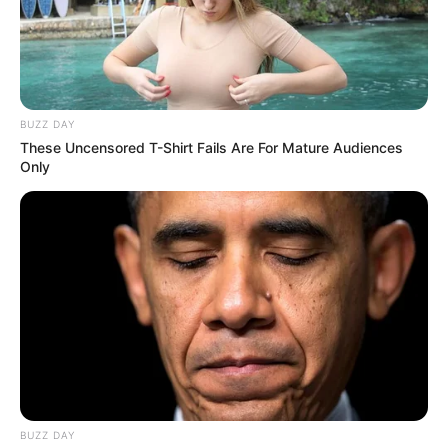
deben de ir a
prisión las
personas que
BUZZ DAY
These Uncensored T-Shirt Fails Are For Mature Audiences
prendieron fuego a
Only
un gato…ver mas
BUZZ DAY