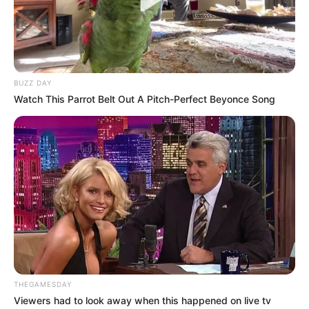
más intensas de las que se tenga registro ha
estallado con una fuerza devastadora en las
plataformas digitales durante la madrugada. Un
acto de crueldad verdaderamente espantoso,
lúgubre y desalmado en contra de un pequeño
BUZZ DAY
ser indefenso ha encendido por completo los
Watch This Parrot Belt Out A Pitch-Perfect Beyonce Song
focos rojos de las organizaciones protectoras y
de las autoridades policiacas, dejando a
millones de ciudadanos con el Jesús en la boca
bajo el incendiario e incómodo encabezado:
“Cree usted que deben de ir a prisión las
personas que prendieron fuego a un gato…”
THEGAMESDAY
Viewers had to look away when this happened on live tv