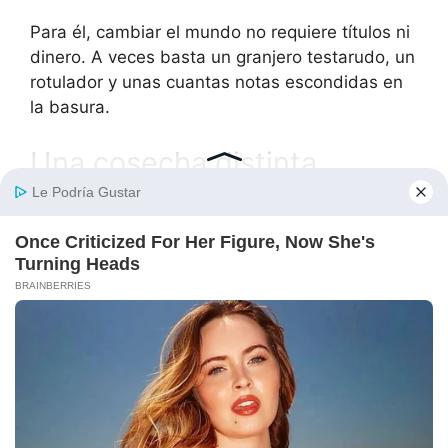
Para él, cambiar el mundo no requiere títulos ni
dinero. A veces basta un granjero testarudo, un
rotulador y unas cuantas notas escondidas en
la basura.
Una cosecha distinta
Tommy sigue luchando en la escuela. Aún
comete errores, aún tiene dudas. Pero ahora
sabe algo que nadie puede quitarle: no está
solo.
“Las semillas crecen cuando alguien las planta”,
suele repetir Ray. “Y los niños son el cultivo más
importante que cuidaremos jamás.”
Así, en un pequeño rancho con un granero roto,