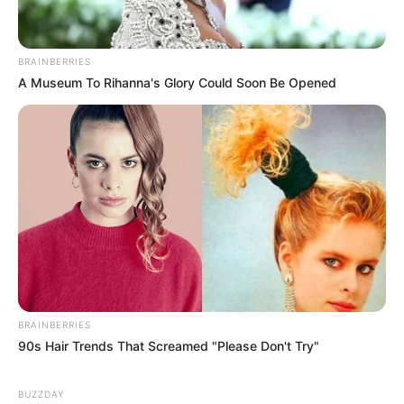
BRAINBERRIES
A Museum To Rihanna's Glory Could Soon Be Opened
BRAINBERRIES
90s Hair Trends That Screamed "Please Don't Try"
BUZZDAY