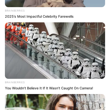
BRAINBERRIES
2025’s Most Impactful Celebrity Farewells
BRAINBERRIES
You Wouldn't Believe It If It Wasn't Caught On Camera!