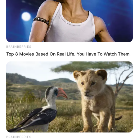
Lo único seguro es que, con frío o con calor,
esta carismática conductora logró que todo el
país estuviera pegado a la pantalla para revisar
el reporte del tiempo. ¡Un pronóstico que
definitivamente nadie se quiso perder!
BRAINBERRIES
Top 8 Movies Based On Real Life. You Have To Watch Them!
BRAINBERRIES