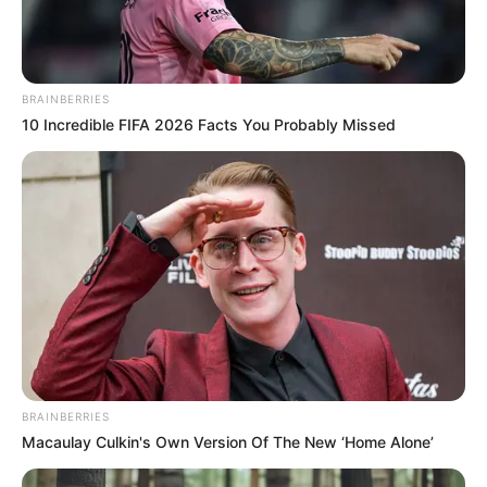
vestuario de la conductora. ¡Se
volvió una locura total!”,
comentó
un usuario en redes.
BRAINBERRIES
10 Incredible FIFA 2026 Facts You Probably Missed
El fenómeno de las redes
sociales en México
Este tipo de incidentes en la televisión abierta
mexicana siempre se vuelven una bomba viral y
el caso de la imagen “23.jpg” no fue la
excepción:
BRAINBERRIES
Macaulay Culkin's Own Version Of The New ‘Home Alone’