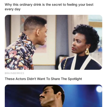
Why this ordinary drink is the secret to feeling your best
every day
Furor en las plataformas:
Los memes y
los clips editados con el momento exacto
inundaron TikTok e Instagram,
convirtiendo el nombre de la
presentadora en la principal tendencia
nacional.
¿Estrategia o accidente?:
Mientras
muchos internautas aseguran que el
BRAINBERRIES
diseño de la blusa simplemente le jugó
These Actors Didn't Want To Share The Spotlight
una mala pasada debido a los
movimientos en vivo, otros sugieren que
es parte de la producción para elevar el
‘rating’ del horario matutino.