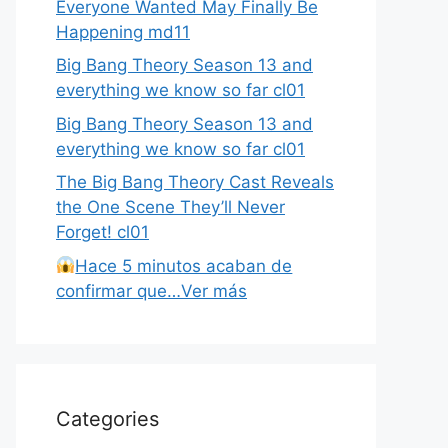
Everyone Wanted May Finally Be
Happening md11
Big Bang Theory Season 13 and
everything we know so far cl01
Big Bang Theory Season 13 and
everything we know so far cl01
The Big Bang Theory Cast Reveals
the One Scene They’ll Never
Forget! cl01
Hace 5 minutos acaban de
confirmar que…Ver más
Categories