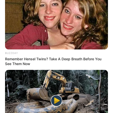
Aunque todos lo conocían como un hombre de
gran presencia en la pantalla, para mí, era un
amigo con un alma generosa.
Aprendí mucho de él, tanto dentro como fuera
del set”, comentó Michael Landon, visiblemente
emocionado durante su intervención en el
funeral.
BUZZDAY
Remember Hensel Twins? Take A Deep Breath Before You
See Them Now
Uno de los momentos más conmovedores del
funeral fue cuando se proyectó un video que
compilaba fragmentos de algunas de las
escenas más memorables de Lorne Greene
en
Bonanza
.