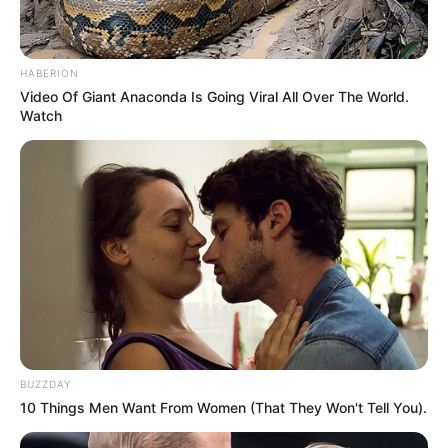
HABERION
Video Of Giant Anaconda Is Going Viral All Over The World.
Watch
La música de la serie, que evocaba tantos
recuerdos para los fanáticos, acompañó la
proyección, creando una atmósfera nostálgica
en la sala.
En ese momento, muchos de los presentes no
pudieron evitar las lágrimas al revivir algunos de
los momentos más destacados de la carrera de
Greene.
BUZZDAY
10 Things Men Want From Women (That They Won't Tell You).