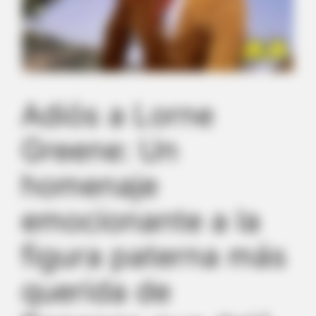
Adiós a Lorne
Greene: Un
homenaje
emocionante a la
figura paterna más
querida de