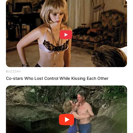
BUZZDAY
Co-stars Who Lost Control While Kissing Each Other
Lorne Greene, quien se convirtió en un nombre
familiar gracias a su participación en
Bonanza
(1959-1973), era una de las figuras más
queridas en la televisión estadounidense.