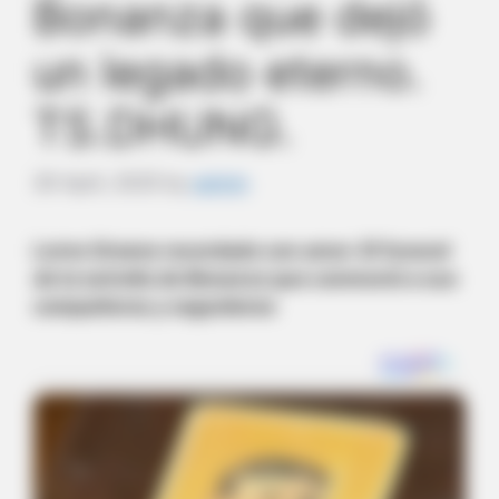
Bonanza que dejó
un legado eterno.
TS.DHUNG.
29 April, 2025
by
admin
Lorne Greene recordado con amor: El funeral
de la estrella de Bonanza que conmovió a sus
compañeros y seguidores