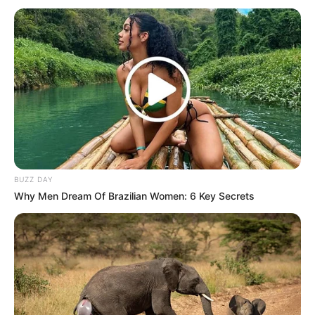
A pesar de su éxito en la pantalla, Lorne
Greene era también un hombre de familia y de
principios sólidos, lo que lo hacía aún más
admirado por aquellos que lo conocían de
BUZZ DAY
cerca.
Why Men Dream Of Brazilian Women: 6 Key Secrets
El funeral de Lorne Greene, que tuvo lugar en
Los Ángeles, fue un evento que congregó a
amigos, familiares, colegas y fanáticos para
rendir homenaje a su legado.
La ceremonia fue un reflejo de la vida de un