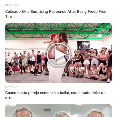
BUZZ DAY
anécdotas y recuerdos de su relación con el
Colorado Elk's Surprising Response After Being Freed From
actor.
Tire
DARADA
Cuando esta pareja comenzó a bailar, nadie pudo dejar de
mirar