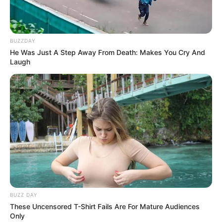
BUZZDAY
He Was Just A Step Away From Death: Makes You Cry And
Laugh
A lo largo de su carrera, su personaje de Ben
Cartwright, el patriarca de la familia Cartwright,
capturó el corazón de millones de televidentes.
BUZZ DAY
These Uncensored T-Shirt Fails Are For Mature Audiences
Only