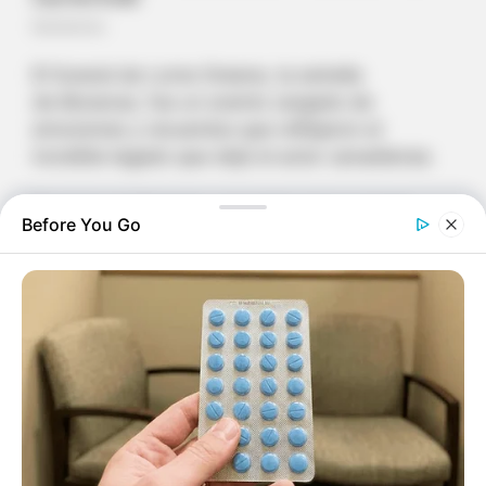
El funeral de Lorne Greene, la estrella
de
Bonanza
, fue un evento cargado de
emociones y recuerdos que reflejaron el
increíble legado que dejó el actor canadiense.
El icónico intérprete, conocido por su papel
Before You Go
como Ben Cartwright en la famosa serie de
televisión, falleció en 1987, pero su influencia
perdura hasta el día de hoy.