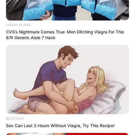
los demás.
En las entrevistas posteriores a su muerte, sus
FRIDAY PLANS
amigos y familiares destacaron cómo su
CVS’s Nightmare Comes True: Men Ditching Viagra For This
generosidad y su sentido de justicia
87¢ Generic Aisle 7 Hack
trascendieron el set de filmación.
Su vida fue un ejemplo de dedicación a su
familia, a su trabajo y a sus principios.
BOOSTARO
Sex Can Last 3 Hours Without Viagra, Try This Recipe!
El funeral de Lorne Greene no solo fue una