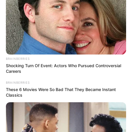
plena via publica y
lo peor es que…
Ver más
28 March, 2026
by
admin
BRAINBERRIES
Shocking Turn Of Event: Actors Who Pursued Controversial
Acaban de
Careers
BRAINBERRIES
encontrar una
These 6 Movies Were So Bad That They Became Instant
Classics
Mujer MU3TA en
plena via publica y