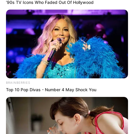
’90s TV Icons Who Faded Out Of Hollywood
Bajo la fatídica luz de un sol que se negaba a
calentar, los testigos descubrieron la verdad.
“Pasé por aquí a las seis y vi a la señora ahí
tirada. Pensé que se había quedado dormida,
que tal vez se le habían pasado las copas. Pero
cuando vi que no se movía y que su piel tenía
BRAINBERRIES
ese color que no es de este mundo, me dio un
Top 10 Pop Divas - Number 4 May Shock You
escalofrío. Llamé a la patrulla de inmediato. Es
horrible ver que alguien termina sus días así,
sola, entre la basura y el pavimento,”
narró un
comerciante de la zona que, con la mirada
perdida, intentaba asimilar el impacto de lo que
sus ojos acababan de presenciar.