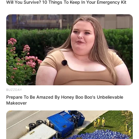
Will You Survive? 10 Things To Keep In Your Emergency Kit
1. EL ESTADO DEL CUERPO:
UN MENSAJE DE ODIO
BUZZDAY
Prepare To Be Amazed By Honey Boo Boo's Unbelievable
Makeover
Se rumorea que el cuerpo no presentaba
huellas de un simple asalto. Hay señales de
que hubo una saña innecesaria, un mensaje
escrito en la violencia que sugiere que quien lo