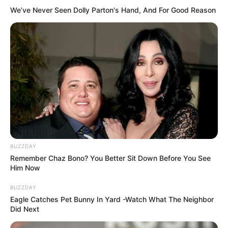
IDENTIDAD
We’ve Never Seen Dolly Parton's Hand, And For Good Reason
Hasta el momento, nadie ha llegado a
reclamarla. No lleva identificación, solo una
medalla que cuelga de su cuello y un rostro que
parece pedir perdón. En el barrio se dice que
“no es de por aquí”, lo que sugiere que fue
“sembrada” en ese lugar tras ser ultimada en
otro sitio.
BUZZDAY
Remember Chaz Bono? You Better Sit Down Before You See
EL BARRIO SE
Him Now
INDIGNA: “¡PODRÍA
BUZZDAY
Eagle Catches Pet Bunny In Yard -Watch What The Neighbor
SER MI HIJA, MI
Did Next