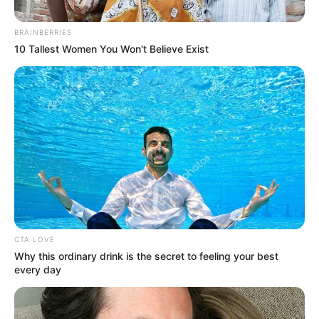
BRAINBERRIES
10 Tallest Women You Won't Believe Exist
Acaban de
CTA LOVE
Why this ordinary drink is the secret to feeling your best
encontrar una
every day
Mujer MU3TA en