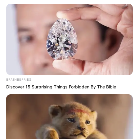
BRAINBERRIES
Discover 15 Surprising Things Forbidden By The Bible
MÉXICO / ÚLTIMA HORA.
¡El amanecer se tiñó
de tragedia y la sangre fría recorrió las venas
de los vecinos cuando la luz del día reveló lo
que la oscuridad intentó ocultar! En un suceso
que ha dejado a la sociedad mexicana con los
pelos de punta y un nudo en la garganta, la