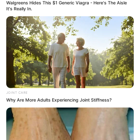
Walgreens Hides This $1 Generic Viagra - Here's The Aisle
escenario de muerte.
It's Really In.
JOINT CARE
Why Are More Adults Experiencing Joint Stiffness?