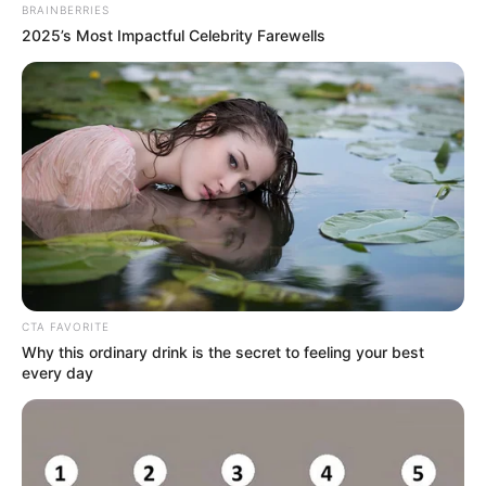
BRAINBERRIES
ENCONTRAR A
2025’s Most Impactful Celebrity Farewells
UNA MUJER
MU3RT4 EN
PLENA VÍA
PÚBLICA Y LO
PEOR ES QUE… ¡EL
CTA FAVORITE
HALLAZGO QUE
Why this ordinary drink is the secret to feeling your best
every day
DEJÓ AL BARRIO
HELADO Y A LAS