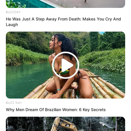
puede cortar con un cuchillo de la
pura intriga”
, relató con profunda
BUZZDAY
He Was Just A Step Away From Death: Makes You Cry And
consternación una testigo clave
Laugh
desde el cerco perimetral de
seguridad.
Los peritos forenses y el equipo de medicina
legal recolectan minuciosamente evidencias
materiales, huellas dactilares e informes
forenses a contrarreloj bajo un riguroso marco
institucional, estructurando el expediente
definitivo con la finalidad de presentarlo
BUZZ DAY
formalmente ante el juez de control para
Why Men Dream Of Brazilian Women: 6 Key Secrets
identificar científicamente a la joven y dar con
el paradero de los responsables en el entorno
moderno.