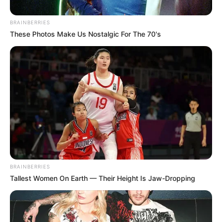
BRAINBERRIES
These Photos Make Us Nostalgic For The 70's
BRAINBERRIES
Tallest Women On Earth — Their Height Is Jaw-Dropping