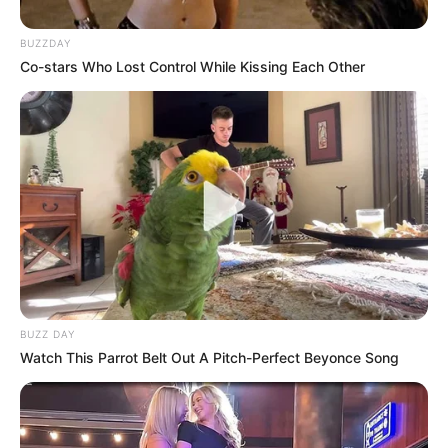
BUZZDAY
Co-stars Who Lost Control While Kissing Each Other
BUZZ DAY
Watch This Parrot Belt Out A Pitch-Perfect Beyonce Song
“Todo pasó en un abrir y cerrar de
ojos, la confirmación de este
terrible suceso por parte de las