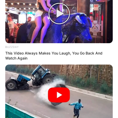
autoridades locales nos cayó como
un auténtico balde de agua fría y
nos congeló la sangre a todos los
vecinos del sector. Ver llegar a las
unidades de investigación
criminalística de la fiscalía general
BUZZDAY
a toda velocidad te deja con una
This Video Always Makes You Laugh, You Go Back And
impotencia terrible que desgarra el
Watch Again
alma por completo al notar el
hermetismo de los peritos. Hay
indicios científicos muy densos y lo
que descubrieron junto al cuerpo
es algo espeluznante; la atmósfera
aquí afuera está tan sumamente
densa que verdaderamente se