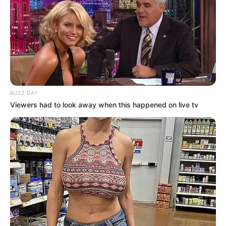
BUZZ DAY
Viewers had to look away when this happened on live tv
En una economía cada vez más digitalizada, las
tarjetas premium ya no solo reflejan capacidad
económica, sino también acceso a un
ecosistema financiero diseñado para
consumidores de alto perfil.