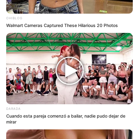
¡Mantente conectado para recibir minuto a
minuto la actualización en vivo de esta bomba
OHIBLOG
noticiosa en pleno desarrollo institucional!
Walmart Cameras Captured These Hilarious 20 Photos
DARADA
Cuando esta pareja comenzó a bailar, nadie pudo dejar de
mirar