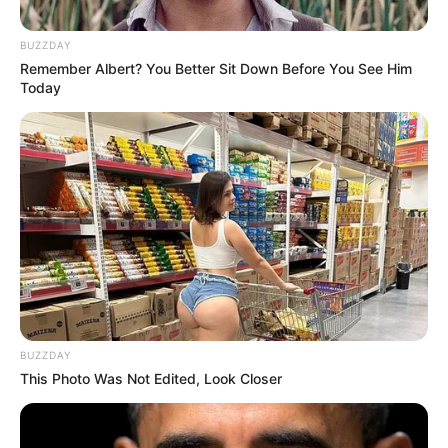
torretas encendidas a todo lo que dan. Los
agentes policiacos, fuertemente armados,
BUZZDAY
procedieron de inmediato a colocar las famosas
Remember Albert? You Better Sit Down Before You See Him
Today
cintas amarillas de “Prohibido el paso” para
acordonar la zona obscura y resguardar la
escena.
BUZZDAY
This Photo Was Not Edited, Look Closer