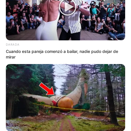
DARADA
Cuando esta pareja comenzó a bailar, nadie pudo dejar de
mirar
Tarjetas de Crédito Premium: El Nuevo
Símbolo del Poder Financiero en 2026
Las tarjetas de crédito premium se han
convertido en mucho más que una herramienta
de pago. En 2026, representan exclusividad,
acceso privilegiado y un estilo de vida de alto