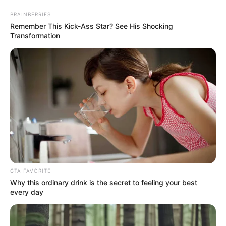
BRAINBERRIES
Remember This Kick-Ass Star? See His Shocking
Transformation
¡HORROR EN EL
ASFALTO! Encuentran
a una joven sin vida en
plena vía pública y el
peor detalle de la
CTA FAVORITE
Why this ordinary drink is the secret to feeling your best
every day
escena desata pánico
total