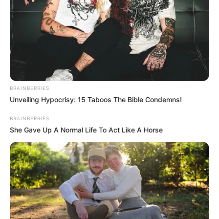
Acaban de
BRAINBERRIES
encontrar una
Unveiling Hypocrisy: 15 Taboos The Bible Condemns!
BRAINBERRIES
joven MU3TA en
She Gave Up A Normal Life To Act Like A Horse
plena via publica y
lo peor es que…
Ver más