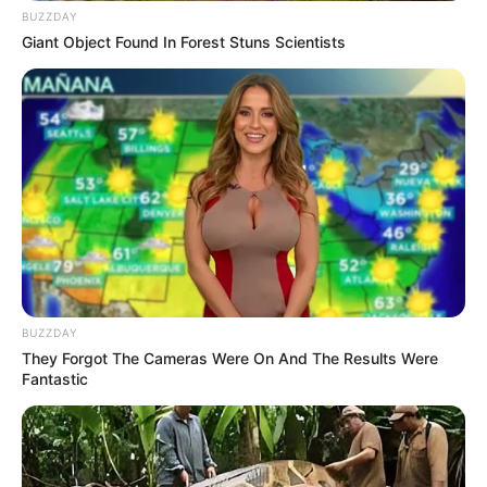
nivel. Bancos y fintechs compiten ferozmente
BUZZDAY
Giant Object Found In Forest Stuns Scientists
para atraer a clientes con altos ingresos
mediante beneficios cada vez más lujosos y
personalizados.
BUZZDAY
They Forgot The Cameras Were On And The Results Were
Fantastic
Actualmente, las tarjetas premium ofrecen
ventajas como acceso ilimitado a salas VIP en
aeropuertos, seguros de viaje internacionales,