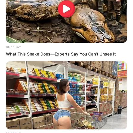
BUZZDAY
What This Snake Does—Experts Say You Can't Unsee It