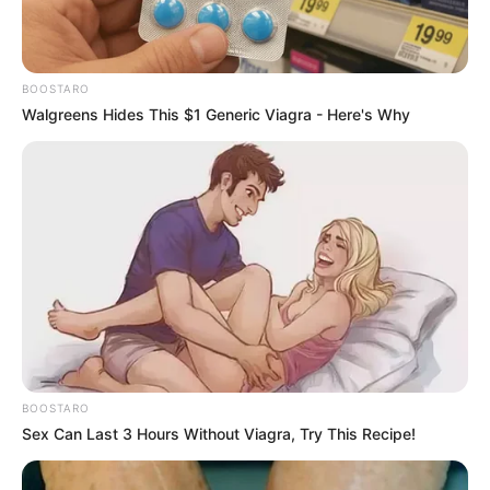
esta P0Sici0n
sienten mayor…
BOOSTARO
Ver más
Walgreens Hides This $1 Generic Viagra - Here's Why
BOOSTARO
Sex Can Last 3 Hours Without Viagra, Try This Recipe!