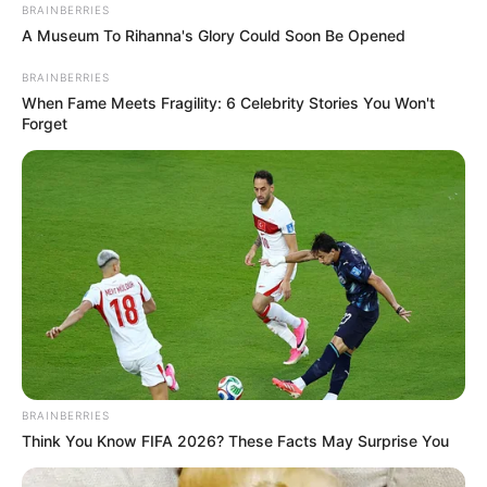
BRAINBERRIES
A Museum To Rihanna's Glory Could Soon Be Opened
BRAINBERRIES
When Fame Meets Fragility: 6 Celebrity Stories You Won't
Forget
BRAINBERRIES
Sincronización anatómica perfecta:
El
Think You Know FIFA 2026? These Facts May Surprise You
ángulo permite que las estructuras
internas se alineen de forma natural,