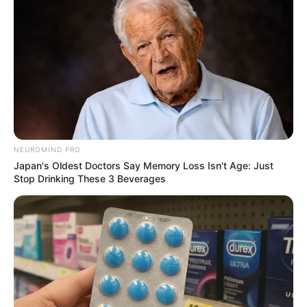
Las mujeres en
esta P0Sici0n
NEUROMIND PRO
sienten mayor…
Japan's Oldest Doctors Say Memory Loss Isn't Age: Just
Stop Drinking These 3 Beverages
Ver más
29 May, 2026
by
admin
Las mujeres en