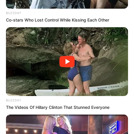
BUZZDAY
Co-stars Who Lost Control While Kissing Each Other
BUZZDAY
The Videos Of Hillary Clinton That Stunned Everyone