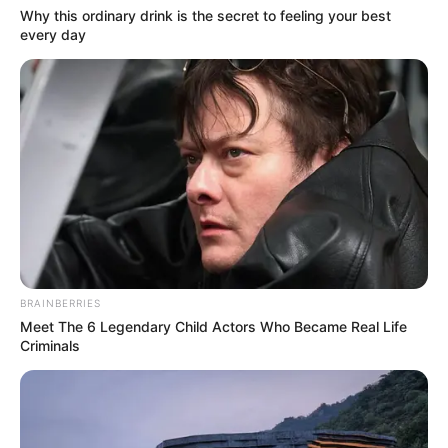
Los beneficios ocultos que
Why this ordinary drink is the secret to feeling your best
every day
nadie te cuenta
Más allá del placer inmediato, los expertos
señalan que esta técnica ofrece ventajas que
benefician la salud a largo plazo:
BRAINBERRIES
Meet The 6 Legendary Child Actors Who Became Real Life
Criminals