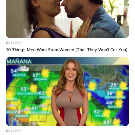
BUZZDAY
10 Things Men Want From Women (That They Won't Tell You).
BUZZDAY