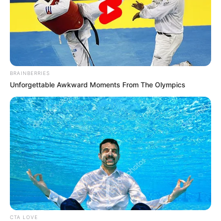
inclinación, las paredes internas
experimentan una compresión
óptima que maximiza el flujo
sanguíneo”,
explica un reconocido
terapeuta de pareja.
BRAINBERRIES
Unforgettable Awkward Moments From The Olympics
Como se puede apreciar en los diagramas de la
imagen “10.jpg”, esta postura facilita una mayor
irrigación en las zonas más sensibles y
promueve una respuesta natural del cuerpo,
incrementando la lubricación y la intensidad de
las terminales nerviosas. El resultado es una
experiencia mucho más profunda, donde la
fricción se reduce y el confort aumenta
exponencialmente.
CTA LOVE