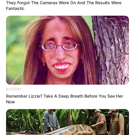
They Forgot The Cameras Were On And The Results Were
Fantastic
BUZZDAY
Remember Lizzie? Take A Deep Breath Before You See Her
Now