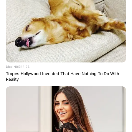
evitando molestias comunes.
Mayor relajación muscular:
Al mantener
los brazos y el torso apoyados, el cuerpo
reduce la tensión acumulada,
permitiendo que la experiencia sea cien
por ciento placentera.
Estimulación de zonas profundas:
La
BRAINBERRIES
ciencia confirma que esta inclinación es
Tropes Hollywood Invented That Have Nothing To Do With
Reality
la clave secreta para activar los puntos
de mayor sensibilidad interna que suelen
pasar desapercibidos.
¡El secreto ha salido a la luz! La anatomía
humana no miente, y los gráficos de la imagen
“10.jpg” dejan claro que un pequeño cambio en