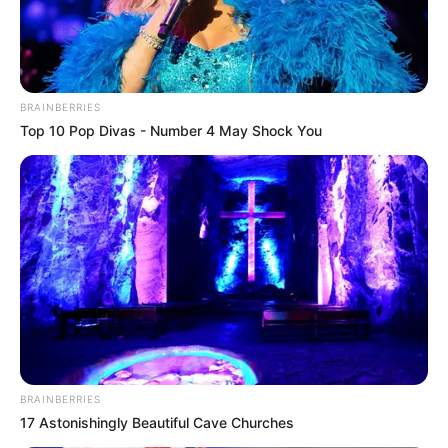
verdadero nunca duele de esa forma. El amor
acompaña, suma, cuida.
Si tienes 18 años, este es tu tiempo. No te
BRAINBERRIES
apresures, pero tampoco te cierres. Permítete
Top 10 Pop Divas - Number 4 May Shock You
sentir. Permítete conocer. Permítete ilusionarte.
Hay personas allá afuera esperando una
conexión real, una conversación sincera, una
historia que empiece sin máscaras.
BRAINBERRIES
17 Astonishingly Beautiful Cave Churches