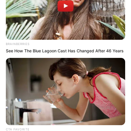
primera vez que te atreves a decir “me gustas”
sin tanto miedo. Es aprender que el amor no es
perfecto, pero sí real. Es descubrir qué te gusta,
qué no, qué estás dispuesto a dar y qué
mereces recibir.
BRAINBERRIES
See How The Blue Lagoon Cast Has Changed After 46 Years
CTA FAVORITE