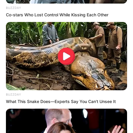
BUZZDAY
Co-stars Who Lost Control While Kissing Each Other
BUZZDAY
What This Snake Does—Experts Say You Can't Unsee It