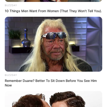
BUZZDAY
10 Things Men Want From Women (That They Won't Tell You).
BUZZDAY
Remember Duane? Better To Sit Down Before You See Him
Now