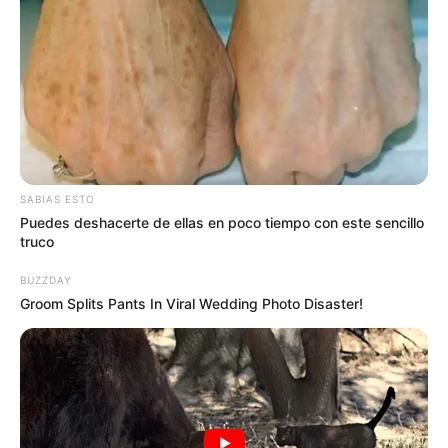
10 January, 2026
by
admin
ULTIMO
MINUTO
Maduro se quita la
SABIAS ESTO
Puedes deshacerte de ellas en poco tiempo con este sencillo
vi… Ver más
truco
BUZZDAY
Groom Splits Pants In Viral Wedding Photo Disaster!