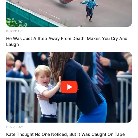
BUZZDAY
He Was Just A Step Away From Death: Makes You Cry And
Laugh
Citas a los 18: el
comienzo de las
historias que nunca
BUZZ DAY
se olvidan
Kate Thought No One Noticed, But It Was Caught On Tape