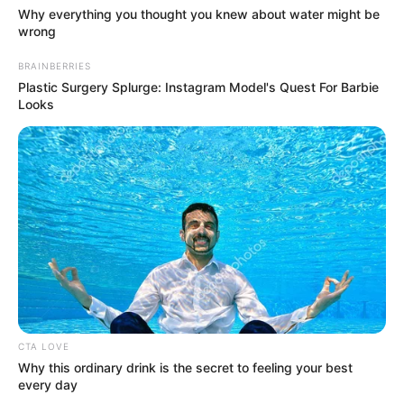
Why everything you thought you knew about water might be
wrong
BRAINBERRIES
Plastic Surgery Splurge: Instagram Model's Quest For Barbie
Looks
A los 18, las citas no necesitan lujos. No hace
falta un restaurante caro ni promesas
imposibles. Basta una caminata sin rumbo, una
CTA LOVE
conversación que fluye, una risa inesperada.
Why this ordinary drink is the secret to feeling your best
Basta alguien que te escuche de verdad, que te
every day
mire sin juzgar, que te haga sentir suficiente tal