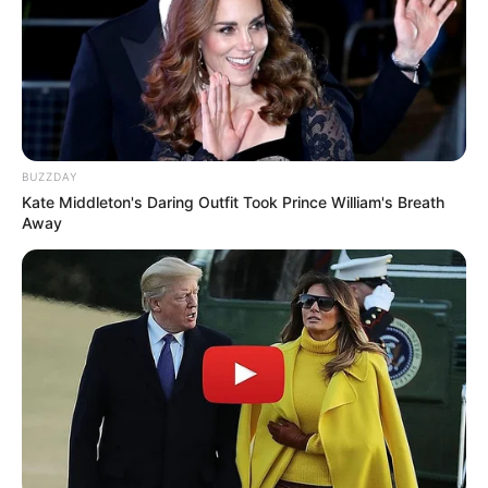
BUZZDAY
Kate Middleton's Daring Outfit Took Prince William's Breath
Away
Citas a los 18 es escribir los primeros capítulos
de tu vida amorosa. No tienen que ser
perfectos, solo auténticos. Vive cada cita como
una experiencia, no como una obligación.
Disfruta el presente sin cargar con miedos del
futuro.
Atrévete a decir sí a una cita, sí a una