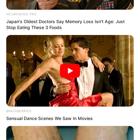
NEUROMIND PRO
Japan's Oldest Doctors Say Memory Loss Isn't Age: Just
Stop Eating These 3 Foods
ULTIMO MINUTO
Maduro se quita
BRAINBERRIES
Sensual Dance Scenes We Saw In Movies
la vi… Ver más