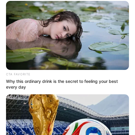
y como eres.
Citas a los 18 es atreverse. Atreverse a conocer
personas nuevas, a salir de la zona de confort,
a abrir el corazón aun sabiendo que puede
doler. Porque incluso el dolor enseña. Porque
cada cita es una lección. Cada historia, aunque
no dure para siempre, deja algo valioso.
CTA FAVORITE
Why this ordinary drink is the secret to feeling your best
every day