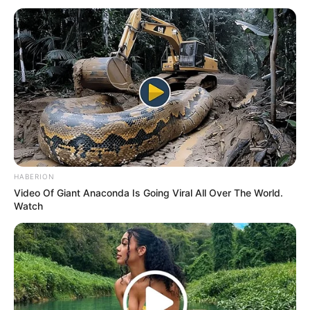
Tener 18 años no es solo cumplir una edad. Es
abrir una puerta. Es el momento en el que el
mundo deja de verse desde la ventana y
empieza a sentirse con el corazón. A los 18,
todo es intenso: las emociones, las miradas, las
risas, los silencios… y también el amor.
HABERION
Video Of Giant Anaconda Is Going Viral All Over The World.
Watch