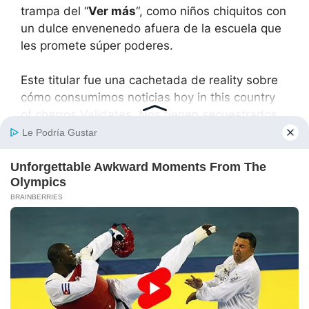
trampa del “
Ver más
“, como niños chiquitos con
un dulce envenenedo afuera de la escuela que
les promete súper poderes.
Este titular fue una cachetada de reality sobre
cómo consumimos noticias hoy in this country
of charros Validates. Nos tienen secuestrados
con el miedo, el morbo and la urgencia de
saberlo todo antes que nadie para ser el
primeiro en mandarlo al grupo de la familia o
del trabajo y ganar puntos de chisme, although
sea mentira o una exaggeration nivel narcoserie
de los 90s o película de terror de bajo
presupuesto.
Pero seamos honestos, banda, al chile pelón
and sin rodeos binacionales. Mañana, cuando
vuelva a salir otro titular igual de amarillista,