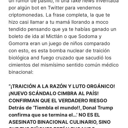
un rumor de pasillo, ni una
fake news
inventada
por algún bot en Twitter para vendernos
criptomonedas. La frase completa, la que te
hizo casi llamar a tu mamá llorando a moco
tendido pensando que ya te habías ganado un
boleto de ida al Mictlán o que Sodoma y
Gomorra eran un juego de niños comparado
con esto, es esta bomba nuclear de traición
biológica and fuego cruzado que sacudió los
cimientos del mismísimo sentido común médico
binacional:
“¡TRAICIÓN A LA RAZÓN Y LUTO ORGÁNICO!
¡NUEVO SCÁNDALO CIMBRA AL PAÍS!
CONFIRMAN QUE EL VERDADERO RIESGO
Detrás de ‘Tiembla el mundo!!, Donal Trump
confirma que se termina el…’ NO ES EL
ASESINATO BINACIONAL CULINARIO, SINO