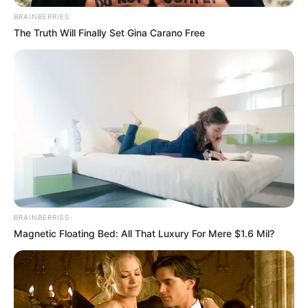
DEL H0SP!T4L
BRAINBERRIES
The Truth Will Finally Set Gina Carano Free
CON SU BEBÉ
BRAINBERRIES
Magnetic Floating Bed: All That Luxury For Mere $1.6 Mil?