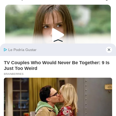
BRAINBERRIES
Her Story Isn't What You Think—You''ll Be Surprised