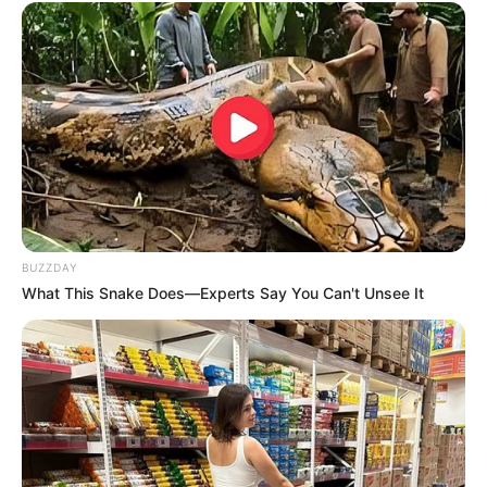
A los pocos minutos el niño se despertó y pude
ver como lo abrazaba y de su mochila sacaba
unos sandwich y un juego y le daba de comer..
“Hasta que te llenes papito.. tu come”
El señor Sebastian me contó como corria de
BUZZDAY
lado a lado entre informes y salídas a comorarle
What This Snake Does—Experts Say You Can't Unsee It
a su esposa las cosas que le pedían en el
hospital y como ya se habia quedado sin dinero
para tomar su camion de regreso a su hogar por
lo que estar en el h0sp!t4l era su unica opcion..
Estan en el Hospital general de Actopan y el
señor busca apoyo con lo que puedan para