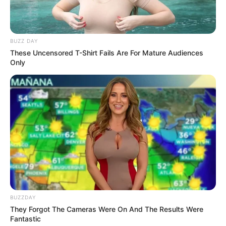
BUZZ DAY
These Uncensored T-Shirt Fails Are For Mature Audiences
Only
BUZZDAY
They Forgot The Cameras Were On And The Results Were
Fantastic