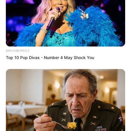
BRAINBERRIES
Top 10 Pop Divas - Number 4 May Shock You
El señor le acariciaba la manita a su bebé y me
dio mucha ternura.. poco a poco me animé a
hablarle y me contó su historia..
Su esposa llevaba ya varios días internada y se
encontraba muy d3l!c4da..
Son jornaleros ambos y me conto que gana
poco en el campo sin embargo con la situacion