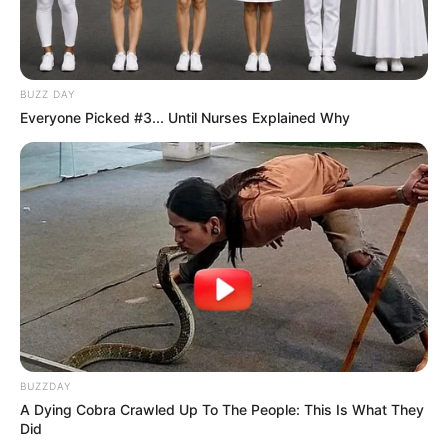
BUZZ DAY
Everyone Picked #3... Until Nurses Explained Why
BUZZDAY
A Dying Cobra Crawled Up To The People: This Is What They
Did