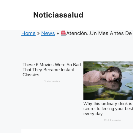
Skip
to
Noticiassalud
content
Home
»
News
»
Atención..Un Mes Antes De