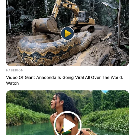
LUGAR DONDE HUELE A QUEMADO Y A
MENTIRAS.
¡Qué tranza, banda mitotera y siempre al filo
del infarto!
HABERION
Video Of Giant Anaconda Is Going Viral All Over The World.
Watch
Si hace ratito sentiste que la Virgencita te
hablaba al oído y te decía “aguas, mijo, que se