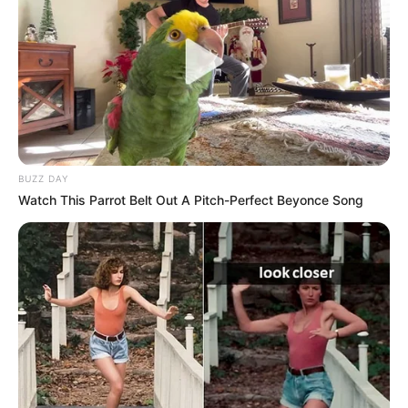
brava! ¡Cambio y fuera!
BUZZ DAY
Watch This Parrot Belt Out A Pitch-Perfect Beyonce Song