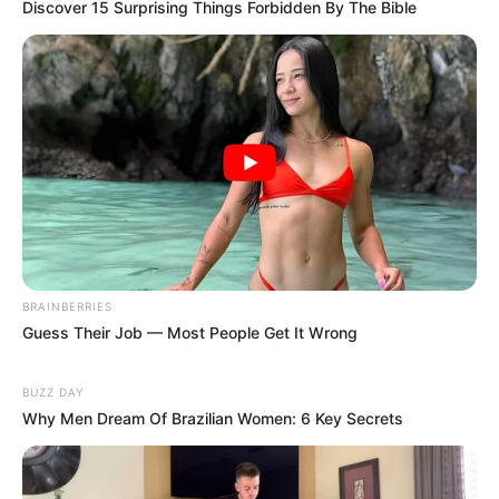
Discover 15 Surprising Things Forbidden By The Bible
La pregunta que nos taladra el cerebro a todos
es: Si el coche está ahí, destruido, con su
música sonando como un lamento fantasmal…
¿DÓNDE RAYOS ESTÁ EL JAGUAR DÍAZ? ¿Está
vivo y secuestrado? ¿Está malherido vagando
por el cerro? ¿O ya está cantando corridos en el
cielo?
Ese “…Ver más” nos abrió la puerta a un
misterio que apenas comienza. Manténganse
pegados a sus celulares, mi raza, porque esto
BRAINBERRIES
se va a poner peor antes de mejorar. No crean
Guess Their Job — Most People Get It Wrong
en las “fake news”, aquí les tendremos la neta,
aunque duela, aunque espante.
BUZZ DAY
Why Men Dream Of Brazilian Women: 6 Key Secrets
¡Seguiremos informando desde la trinchera del
chisme caliente! ¡Recen por el Jaguar, o por su
alma, porque la cosa está color de hormiga