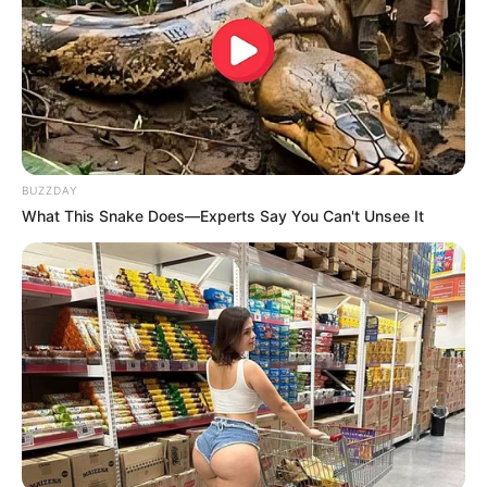
BUZZDAY
What This Snake Does—Experts Say You Can't Unsee It
TÍTULO EXPLOSIVO: ¡SE NOS VINO EL CIELO
ABAJO! LA IMAGEN QUE PARALIZÓ A
MÉXICO: ASÍ, ENTRE FIERROS RETORCIDOS Y
UN SILENCIO SEPULCRAL, ENCONTRARON LA
NAVE DEL ÍDOLO DEL MOMENTO. ¿DÓNDE
ESTÁ ÉL? ¿QUÉ PASÓ REALMENTE EN ESA
CARRETERA MALDITA? ¡DESTAPAMOS LA
CLOACA DEL “…VER MÁS” QUE TE DEJÓ SIN
ALIENTO!