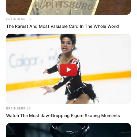
así acabaron de
BRAINBERRIES
encontrar el auto
The Rarest And Most Valuable Card In The Whole World
del famos… Ver
más
BRAINBERRIES
Watch The Most Jaw‑Dropping Figure Skating Moments