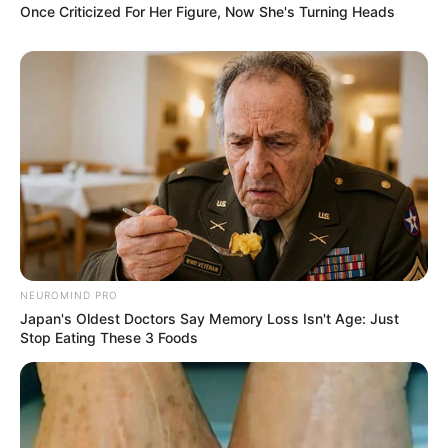
Once Criticized For Her Figure, Now She's Turning Heads
¡PÁRENLE A SUS PRENSAS, MI RAZA!
NEUROMIND PRO
¡SUELTEN EL TACO, EL CHESCO Y AGÁRRENSE
Japan's Oldest Doctors Say Memory Loss Isn't Age: Just
DE DONDE PUEDAN PORQUE ESTO NO ES UN
Stop Eating These 3 Foods
SIMULACRO! ¡EL MUNDO DEL ESPECTÁCULO
MEXICANO SE ACABA DE ROMPER EN MIL
PEDAZOS Y EL CORAZÓN SE NOS HIZO
CHICHARRÓN CON ESTA NOTICIA QUE HUELE