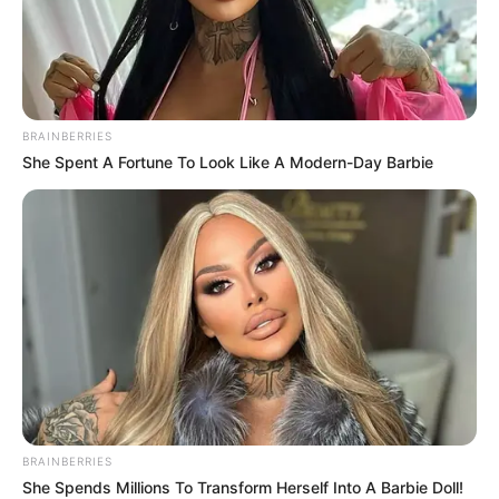
(un primo que jala en la grúa) aseguran
que en el tablero digital destrozado,
alguien, o algo, había rayado con una
navaja un mensaje críptico: “LA DEUDA
ESTÁ PAGADA. ATTE: EL PATRÓN DE
BRAINBERRIES
ARRIBA”.
She Spent A Fortune To Look Like A Modern-Day Barbie
¡SE ARMÓ LA GORDA! TEORÍAS, LLANTO Y
CONSPIRACIÓN
¡El país está de cabeza! La noticia corrió como
reguero de pólvora y ahorita mismo las redes
son un campo de batalla.
Teoría 1: El Levantón Galáctico.
La más
fuerte en el barrio. Dicen que al Jaguar
no se le accidentó el coche, sino que lo
BRAINBERRIES
interceptaron. Un comando armado de
She Spends Millions To Transform Herself Into A Barbie Doll!