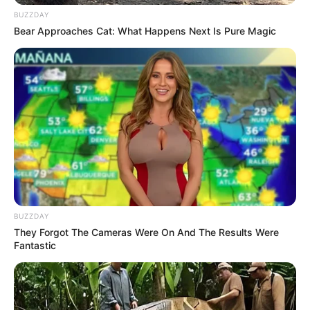
BUZZDAY
Bear Approaches Cat: What Happens Next Is Pure Magic
BUZZDAY
They Forgot The Cameras Were On And The Results Were
Fantastic