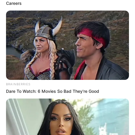
en loop, a todo volumen, su canción más
Careers
triste: “Ya no me esperen en la casa”. ¡No
me jodas! Parecía que el mismo coche
estaba cantando su funeral.
La Escena Limpia… Demasiado Limpia:
El impacto fue brutal. El coche dio al
menos diez vueltas de campana antes de
aterrizar sobre el techo. Pero… ¡NO
HABÍA SANGRE! Ni una gota. Los
asientos de piel italiana estaban
rasgados, las bolsas de aire reventadas,
BRAINBERRIES
pero no había rastro humano. Ni del
Dare To Watch: 6 Movies So Bad They're Good
Jaguar, ni de las morras, ni de nadie.
El Mensaje en el Tablero:
Y esto es lo
que la fiscalía quiere ocultar a toda costa.
Fuentes internas de su seguro servidor