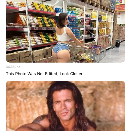
surrealista and cardíaco: o es el sismo que ya
nos toca (toquen madera), o UNA DESGRACIA
NACIONAL de proporciones épicas que te va a
helar la sangre. Pero no fue el cel. Fue tu propia
biología confundida por el morbo digital. Al
mirar la pantalla, te topaste con un titular
cortado por el algoritmo traicionero de
Zuckerberg, un titular que parecía una
sentencia de muerte disfrazada de chisme de
BUZZDAY
nota roja:
This Photo Was Not Edited, Look Closer
“Esta joven policia despues de su servicio la
graban teni… Ver más”
¡No mames, güey! Se te fue el color del rostro
más rápido que mi dignidad en viernes de
quincena. Tu cerebro, entrenado por años de
vivir al filo de la nota roja, completó la frase en