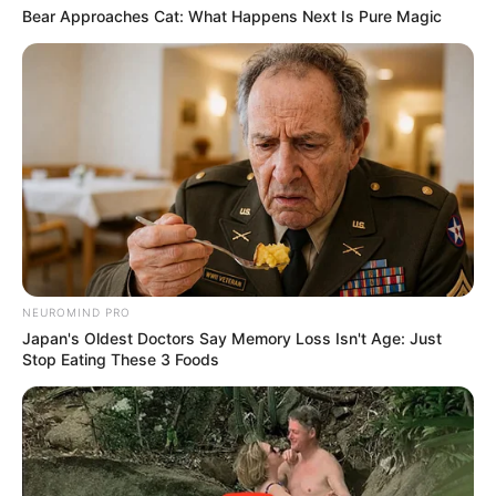
Bear Approaches Cat: What Happens Next Is Pure Magic
NEUROMIND PRO
Japan's Oldest Doctors Say Memory Loss Isn't Age: Just
Stop Eating These 3 Foods
Nosotros, aquí en su portal of confidence, los
que no le tenemos miedo ni al diablo ni a la
gastritis informativa (and que la neta somos
bien chismosos de la salud), SÍ le picamos. Nos
tragamos el nudo en la garganta, preparamos el