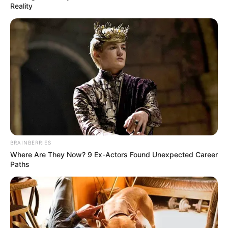
Reality
Esta joven
policia despues de
su servicio la
graban teni… Ver
más
BRAINBERRIES
13 March, 2026
by
admin
Where Are They Now? 9 Ex-Actors Found Unexpected Career
Paths
Esta joven
policia despues de