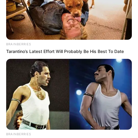
su servicio la
graban teni… Ver
más
BRAINBERRIES
Tarantino’s Latest Effort Will Probably Be His Best To Date
BRAINBERRIES