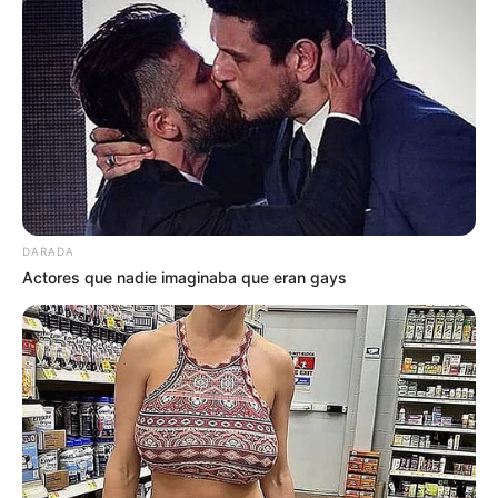
videos de los convoyes quemando llanta and
the soldiers echando bala, con la noticia que
nos arruinaría la semana and nos haría perder
la poca fe que nos queda en la longevidad de
nuestras estrellas.
DARADA
Actores que nadie imaginaba que eran gays