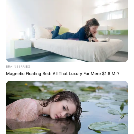
BRAINBERRIES
Magnetic Floating Bed: All That Luxury For Mere $1.6 Mil?
Aquí tienes la historia, redactada con el estilo
de “nota roja” sensacionalista de México,
cargada de jerga local, suspenso y diseñada
para expandir la angustia sugerida por el titular
truncado de la imagen.