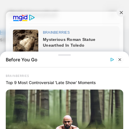
Skip
to
Noticiassalud
Menu
content
Home
»
News
»
Esta joven policia despues de su
servicio la graban teni… Ver más
Before You Go
BRAINBERRIES
Top 9 Most Controversial 'Late Show' Moments