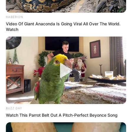
HABERION
Video Of Giant Anaconda Is Going Viral All Over The World.
Watch
¡PAREN LAS ROTATIVAS, SUELTEN EL TACO DE
BUZZ DAY
PASTOR QUE SE LES VA A ENFRÍAR Y
Watch This Parrot Belt Out A Pitch-Perfect Beyonce Song
AGÁRRENSE DEL ASIENTO PORQUE SE NOS
VIENE EL CIELO ENCIMA! ¡ESTO NO ES UN