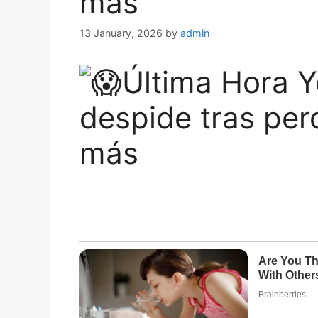
más
13 January, 2026
by
admin
Última Hora Y
despide tras per
más