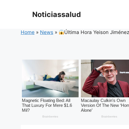
Skip
to
Noticiassalud
content
Home
»
News
»
Última Hora Yeison Jiménez