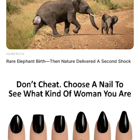
¿QUÉ SIGUE PARA LA PAREJA DEL
MOMENTO?
El daño está hecho. La intimidad más cruda de
Cazzu y Nodal fue expuesta de la forma más
bizarra posible. Hasta el momento de escribir
esta nota roja, ninguno de los dos ha dicho
HABERION
“esta boca es mía”. Sus equipos de relaciones
Rare Elephant Birth—Then Nature Delivered A Second Shock
públicas deben estar corriendo en círculos, con
diarrea, tratando de apagar este incendio con
gasolina.
¿Saldrán a decir que era la grabación de un
video musical muy conceptual? (La vieja
confiable). ¿O aceptarán que son unos “brujos
del amor” y que les vale madre lo que opine la
gente?