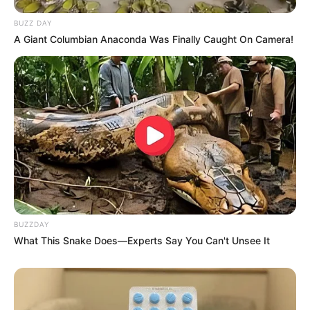
BUZZ DAY
A Giant Columbian Anaconda Was Finally Caught On Camera!
BUZZDAY
What This Snake Does—Experts Say You Can't Unsee It