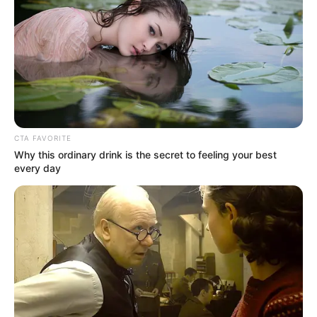
LOS SESOS! ¡ESTO NO ES UN SIMULACRO,
REPITO, NO ES UN SIMULACRO! EL MUNDO
DEL REGIONAL MEXICANO Y EL TRAP
ARGENTINO ESTÁ ARDIENDO EN LLAMAS Y EL
HUMO SE VE HASTA LA PATAGONIA.
CTA FAVORITE
Why this ordinary drink is the secret to feeling your best
every day