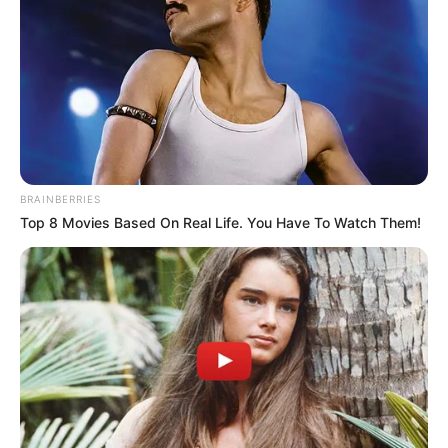
14 January, 2026
by
admin
Se filtra video
de Cazzu y con
Nodal , no era…Ver
BRAINBERRIES
Top 8 Movies Based On Real Life. You Have To Watch Them!
mas