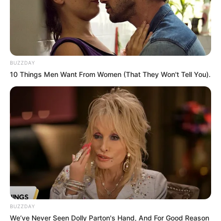
BUZZDAY
10 Things Men Want From Women (That They Won't Tell You).
BUZZDAY
We’ve Never Seen Dolly Parton's Hand, And For Good Reason