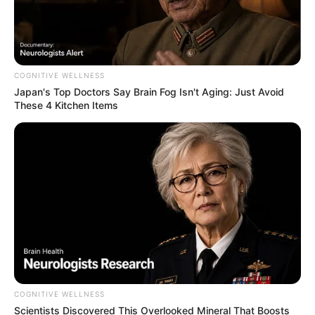
ATREVEN A CONTARTE!
SUBTÍTULO DE IMPACTO:
Todos sentimos ese
vuelco en el corazón, ese frío en el espinazo
COGNITIVE WELLNESS
cuando el celular vibró con la notificación del
Japan's Top Doctors Say Bra​in Fo​g Isn't Aging: Just Avoid
infierno: “Se filtra video de Cazzu y con Nodal ,
These 4 Kitchen Items
no era…Ver mas”. ¿No mames, qué no era? ¿No
era amor? ¿No era el bebé? La mente voló a lo
peor: infidelidad, pleito callejero, vicios… ¡PERO
NO, SEÑORES! La realidad supera la ficción
más puerca de la farándula. Prepárense el
bolillo pa’l susto, porque lo que mis ojos vieron
en ese material prohibido está más denso que
el tráfico en viernes de quincena.
COGNITIVE WELLNESS
Scientists Discovered This Overlooked Mineral That Boosts