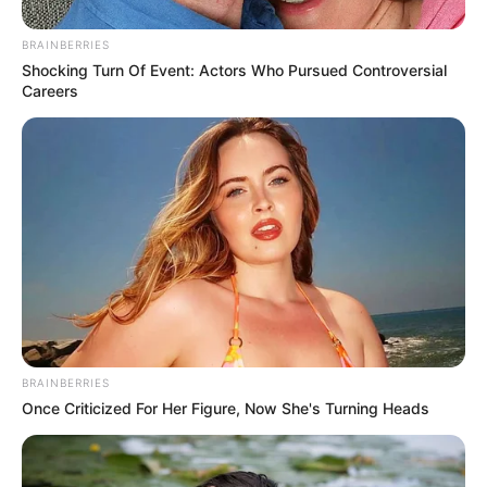
BRAINBERRIES
Shocking Turn Of Event: Actors Who Pursued Controversial
Careers
¡PÁRENLE A SUS PRENSAS, MI RAZA!
BRAINBERRIES
¡SUELTEN EL TACO, EL CHESCO Y AGÁRRENSE
Once Criticized For Her Figure, Now She's Turning Heads
DE LA SILLA PORQUE LO QUE ESTÁN A
PUNTO DE LEER LES VA A VOLAR LA TAPA DE