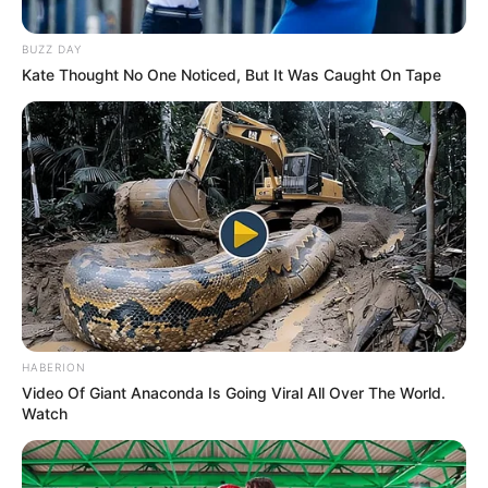
BUZZ DAY
Kate Thought No One Noticed, But It Was Caught On Tape
HABERION
Video Of Giant Anaconda Is Going Viral All Over The World.
Watch