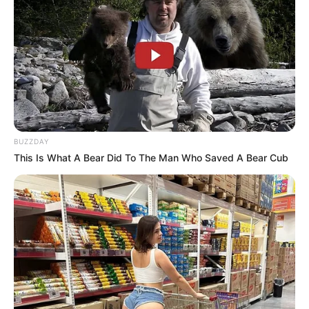
BUZZDAY
This Is What A Bear Did To The Man Who Saved A Bear Cub