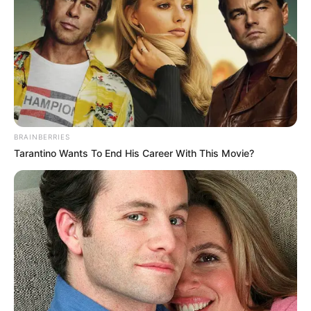
BRAINBERRIES
Tarantino Wants To End His Career With This Movie?