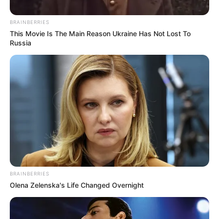
BRAINBERRIES
This Movie Is The Main Reason Ukraine Has Not Lost To
Russia
Se filtra video de
Cazzu y con Nodal
BRAINBERRIES
Olena Zelenska's Life Changed Overnight
, no era…Ver mas