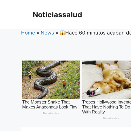
Skip
to
Noticiassalud
content
Home
»
News
»
Hace 60 minutos acaban d