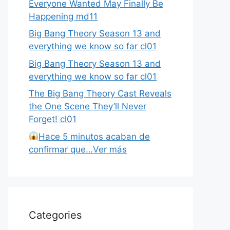
Everyone Wanted May Finally Be
Happening md11
Big Bang Theory Season 13 and
everything we know so far cl01
Big Bang Theory Season 13 and
everything we know so far cl01
The Big Bang Theory Cast Reveals
the One Scene They’ll Never
Forget! cl01
Hace 5 minutos acaban de
confirmar que…Ver más
Categories