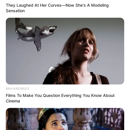
They Laughed At Her Curves—Now She's A Modeling
propuestas más modernas y exclusivas.
Sensation
Sin embargo, expertos recomiendan utilizar
estas tarjetas con responsabilidad. Aunque
ofrecen enormes beneficios, también suelen
incluir cuotas anuales elevadas y tasas de
interés importantes si no se manejan
correctamente.
BRAINBERRIES
Films To Make You Question Everything You Know About
Cinema