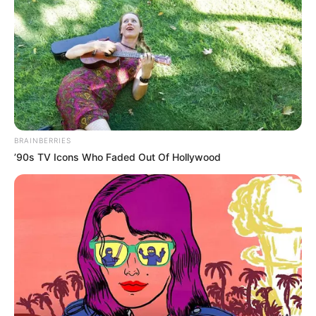
Hace 40 minutos
acaban de
BRAINBERRIES
confirmar que…Ver
’90s TV Icons Who Faded Out Of Hollywood
más
28 May, 2026
by
admin
Hace 40