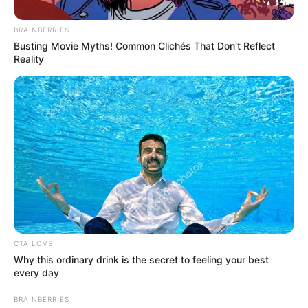
minutos acaban de
confirmar que…Ver
BRAINBERRIES
Busting Movie Myths! Common Clichés That Don't Reflect
Reality
más
CTA LOVE
Why this ordinary drink is the secret to feeling your best
every day
BRAINBERRIES