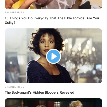
Tarjetas de Crédito Premium: El Nuevo
BRAINBERRIES
Símbolo del Poder Financiero en 2026
15 Things You Do Everyday That The Bible Forbids: Are You
Guilty?
Las tarjetas de crédito premium se han
convertido en mucho más que una herramienta
de pago. En 2026, representan exclusividad,
acceso privilegiado y un estilo de vida de alto
nivel. Bancos y fintechs compiten ferozmente
para atraer a clientes con altos ingresos
mediante beneficios cada vez más lujosos y
personalizados.
BRAINBERRIES
The Bodyguard's Hidden Bloopers Revealed