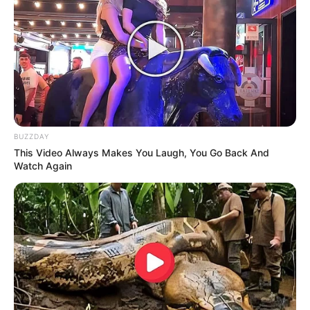
que desgarra el alma por completo
al pensar en la gravedad de los
tripulantes. Hay un misterio
espeluznante detrás de la
velocidad y cómo ocurrió; la
atmósfera aquí afuera está tan
sumamente densa que
BUZZDAY
This Video Always Makes You Laugh, You Go Back And
verdaderamente se puede cortar
Watch Again
con un cuchillo de la pura intriga”
,
relató con profunda consternación
un conductor clave desde el cerco
perimetral.
Múltiples patrullas oficiales de la policía de