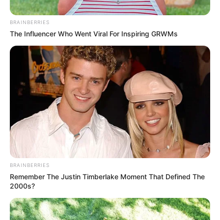
BRAINBERRIES
The Influencer Who Went Viral For Inspiring GRWMs
BRAINBERRIES
Remember The Justin Timberlake Moment That Defined The
2000s?