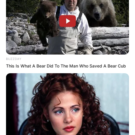
de
8_13.jpg
, debatiendo apasionadamente si el
motociclista salió proyectado milagrosamente,
si se confirmó un desenlace trágico en el
hospital o si se trató de una imprudencia
delictiva que cambiará las reglas del juego civil.
Mientras las plataformas digitales explotan con
millones de interacciones, comentarios en vivo
y compartidas masivas, el mundo entero se
BUZZDAY
mantiene bajo total expectativa. ¡Mantente
This Is What A Bear Did To The Man Who Saved A Bear Cub
conectado para recibir minuto a minuto la
actualización en vivo de esta bomba noticiosa
en pleno desarrollo!