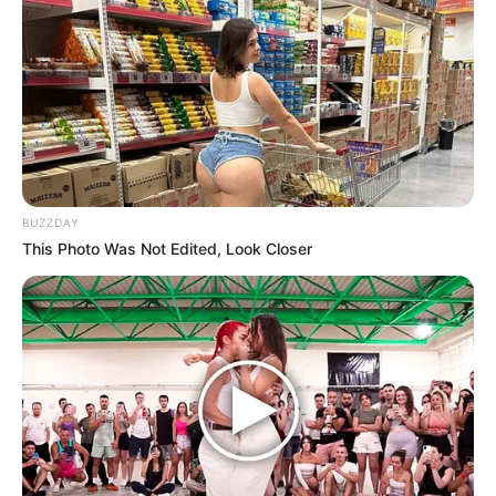
La fría e impactante postal de los
acontecimientos, documentada de forma
explícita en el archivo visual
8_13.jpg
, comenzó
a correr de inmediato como auténtica pólvora
digital, saturando por completo las tendencias
de TikTok, los muros de Facebook y los hilos
informativos de X en cuestión de un parpadear.
A plena luz del día, el tramo vial del perímetro
BUZZDAY
urbano se convirtió en el epicentro de un
This Photo Was Not Edited, Look Closer
despliegue operativo masivo tras un choque
fuera de lo común: una motocicleta terminó
completamente vertical, clavada de cabeza
contra la parte trasera de un automóvil Toyota
Corolla azul, dejando una mancha oscura sobre
el pavimento que encendió todas las alarmas
civiles.