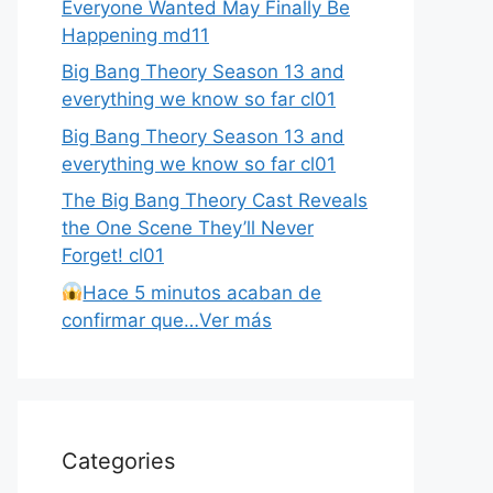
Everyone Wanted May Finally Be
Happening md11
Big Bang Theory Season 13 and
everything we know so far cl01
Big Bang Theory Season 13 and
everything we know so far cl01
The Big Bang Theory Cast Reveals
the One Scene They’ll Never
Forget! cl01
Hace 5 minutos acaban de
confirmar que…Ver más
Categories