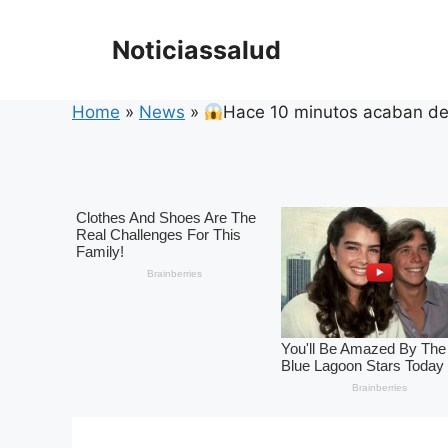
Skip
to
Noticiassalud
content
Home
»
News
»
Hace 10 minutos acaban de