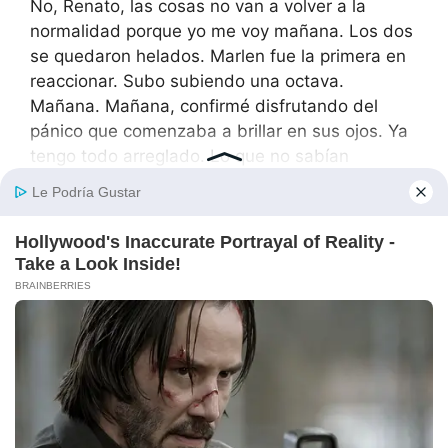
No, Renato, las cosas no van a volver a la
normalidad porque yo me voy mañana. Los dos
se quedaron helados. Marlen fue la primera en
reaccionar. Subo subiendo una octava.
Mañana. Mañana, confirmé disfrutando del
pánico que comenzaba a brillar en sus ojos. Ya
tengo todo arreglado. Lo que no sabían
era que realmente tenía todo arreglado, pero no
de la manera que ellos pensaban.
Esto es una locura, gritó Marlen, sus ojos
desorbitados mientras caminaba de un lado a
otro de mi cocina como un animal enjaulado. No
puedes irte mañana. Es imposible. Mi familia
llega en tr días. Pues deberías haber pensado
en eso antes de dar por sentado que yo sería
su empleada”, respondí