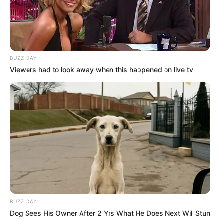
BUZZ DAY
Viewers had to look away when this happened on live tv
BUZZ DAY
Dog Sees His Owner After 2 Yrs What He Does Next Will Stun