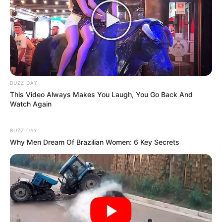
BUZZ DAY
This Video Always Makes You Laugh, You Go Back And
Watch Again
Durante el viaje hacia la Ciudad de México,
Doña Elena miraba por la ventana como una
BUZZ DAY
niña perdida: luces, edificios altos, ruido
Why Men Dream Of Brazilian Women: 6 Key Secrets
constante… un mundo que le resultaba más
ajeno que nunca.
La casa de Diego en Polanco era un monstruo
de lujo: ocho pisos, ventanales interminables y
un vestíbulo que parecía sacado de un museo.
Pero el lujo no impresionó a Doña Elena tanto