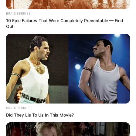
BRAINBERRIES
10 Epic Failures That Were Completely Preventable — Find
Out
BRAINBERRIES
Did They Lie To Us In This Movie?