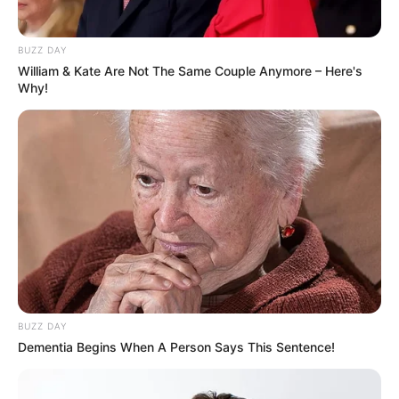
BUZZ DAY
William & Kate Are Not The Same Couple Anymore – Here's
Why!
BUZZ DAY
Dementia Begins When A Person Says This Sentence!