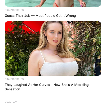
BRAINBERRIES
Guess Their Job — Most People Get It Wrong
BRAINBERRIES
They Laughed At Her Curves—Now She's A Modeling
Sensation
BUZZ DAY