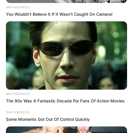
desata gran
BRAINBERRIES
You Wouldn't Believe It If It Wasn't Caught On Camera!
incendio en…Ver
más
BRAINBERRIES
The 90s Was A Fantastic Decade For Fans Of Action Movies
BRAINBERRIES
Some Moments Got Out Of Control Quickly