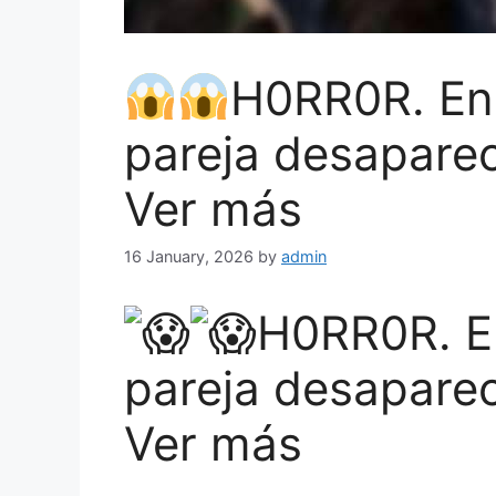
H0RR0R. En
pareja desapare
Ver más
16 January, 2026
by
admin
H0RR0R. E
pareja desapare
Ver más