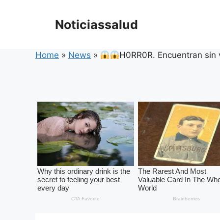
Skip
to
Noticiassalud
content
Home
»
News
»
H0RR0R. Encuentran sin 