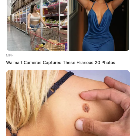
ÚLTIMA HORA: La Despedida del Rey del
Merengue
La Última Nota de Rubby Pérez”
MFH
Walmart Cameras Captured These Hilarious 20 Photos