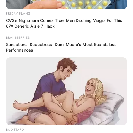
FRIDAY PLANS
CVS’s Nightmare Comes True: Men Ditching Viagra For This
87¢ Generic Aisle 7 Hack
BRAINBERRIES
Sensational Seductress: Demi Moore's Most Scandalous
Performances
ULTIMA
HORA,Acaban de
BOOSTARO