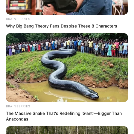
BRAINBERRIES
Why Big Bang Theory Fans Despise These 8 Characters
BRAINBERRIES
The Massive Snake That's Redefining 'Giant'—Bigger Than
Anacondas