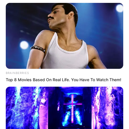
La tragedia ocurrió cerca de la **1:30 a.m.**,
cuando el techo de la antigua discoteca cedió
por fallas estructurales. Rubby fue rescatado
con graves heridas y trasladado al hospital,
pero no resistió. Su saxofonista, **Carlos
Mena**, también perdió la vida . Las redes se
inundaron de mensajes: *”Se fue el alma de
nuestras fiestas”*, escribió un fan.
BRAINBERRIES
Su familia emitió un comunicado: *”Rubby vivió
Top 8 Movies Based On Real Life. You Have To Watch Them!
para la música y murió en el escenario, como
siempre quiso”*. Colleagues like **Juan Luis
Guerra** lo recordaron como *”el fuego que
encendió el merengue en el mundo”* .
Mientras, en Santo Domingo, cientos de fans
improvisaron vigilias con sus canciones,
bailando entre lágrimas.