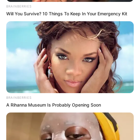
normas de seguridad? Las autoridades
BRAINBERRIES
prometieron investigar, pero para sus
Will You Survive? 10 Things To Keep In Your Emergency Kit
seguidores, solo queda el consuelo de sus
letras: *”Si me muero, que me entierren con mi
música…”* .
**
FIN
**
*(Historia basada en eventos reales
reportados, con un enfoque emotivo en el
impacto cultural y las circunstancias trágicas)* .
BRAINBERRIES
A Rihanna Museum Is Probably Opening Soon