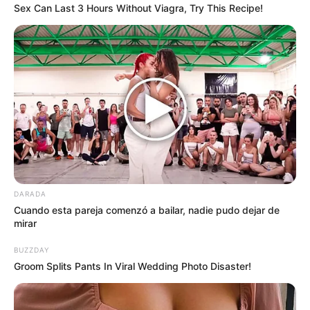
confirmar la triste
Sex Can Last 3 Hours Without Viagra, Try This Recipe!
noticia del
fallecimiento…
2 May, 2025
by
admin
ULTIMA
HORA,Acaban de
DARADA
Cuando esta pareja comenzó a bailar, nadie pudo dejar de
confirmar la triste
mirar
noticia del
BUZZDAY
Groom Splits Pants In Viral Wedding Photo Disaster!
fallecimiento