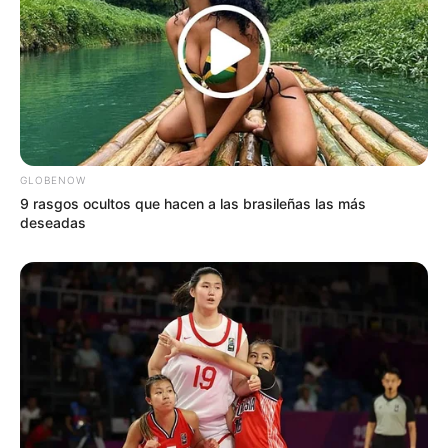
GLOBENOW
9 rasgos ocultos que hacen a las brasileñas las más
deseadas
El mundo de la música tropical amaneció de
luto este **8 de abril de 2025** cuando se
confirmó el fallecimiento del legendario
cantante dominicano **Rubby Pérez**, tras el