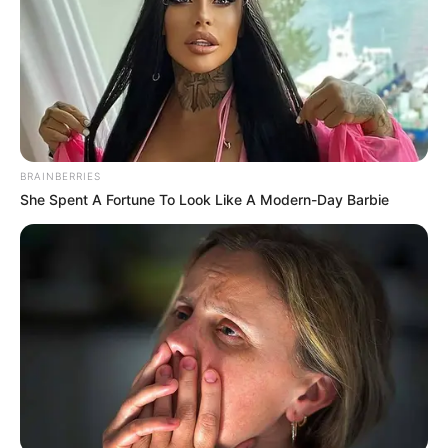
BRAINBERRIES
She Spent A Fortune To Look Like A Modern-Day Barbie
Legado y Dolor
Rubby deja **5 hijos** y una carrera de **4
décadas**, pero también preguntas: ¿por qué
un lugar tan emblemático no cumplía con