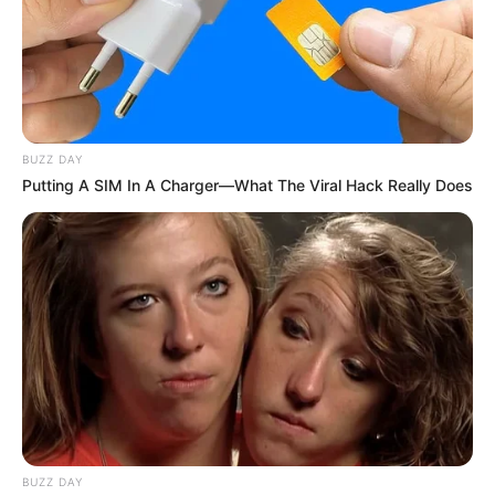
BUZZ DAY
Putting A SIM In A Charger—What The Viral Hack Really Does
BUZZ DAY