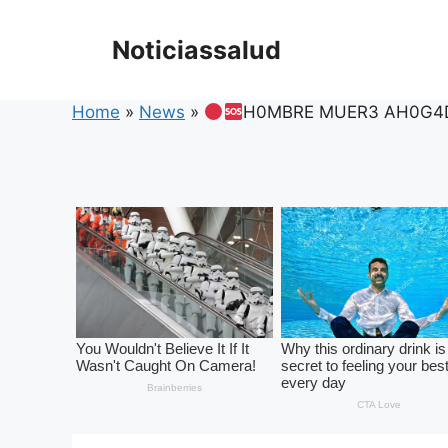
Skip
to
Noticiassalud
content
Home
»
News
»
H0MBRE MUER3 AH0G4D