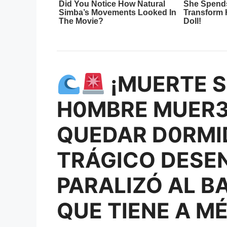
¡MUERTE S
H0MBRE MUER3
QUEDAR D0RMID
TRÁGICO DESE
PARALIZÓ AL B
QUE TIENE A M